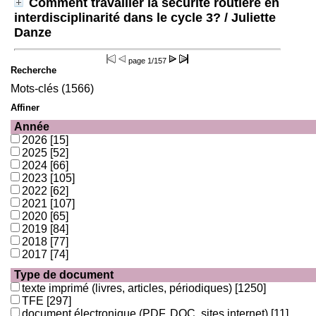
Comment travailler la sécurité routière en
interdisciplinarité dans le cycle 3?
/ Juliette
Danze
page
1/157
Recherche
Mots-clés (1566)
Affiner
Année
2026
[15]
2025
[52]
2024
[66]
2023
[105]
2022
[62]
2021
[107]
2020
[65]
2019
[84]
2018
[77]
2017
[74]
Type de document
texte imprimé (livres, articles, périodiques)
[1250]
TFE
[297]
document électronique (PDF, DOC, sites internet)
[11]