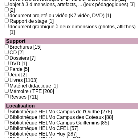
objet à 3 dimensions, artefacts, ... (jeux pédagogiques)
[3]
[2]
document projeté ou vidéo (K7 vidéo, DVD)
[1]
Rapport de stage
[1]
document graphique à deux dimensions (photos, affiches)
[1]
Support
Brochures
[15]
CD
[2]
Dossiers
[7]
DVD
[1]
Farde
[5]
Jeux
[2]
Livres
[1103]
Matériel didactique
[1]
Mémoire / TFE
[200]
Revues
[711]
Localisation
Bibliothèque HELMo Campus de l'Ourthe
[278]
Bibliothèque HELMo Campus des Coteaux
[88]
Bibliothèque HELMo Campus Guillemins
[85]
Bibliothèque HELMo CFEL
[57]
Bibliothèque HELMo Huy
[287]