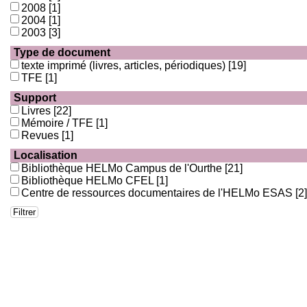
2008
[1]
2004
[1]
2003
[3]
Type de document
texte imprimé (livres, articles, périodiques)
[19]
TFE
[1]
Support
Livres
[22]
Mémoire / TFE
[1]
Revues
[1]
Localisation
Bibliothèque HELMo Campus de l'Ourthe
[21]
Bibliothèque HELMo CFEL
[1]
Centre de ressources documentaires de l'HELMo ESAS
[2]