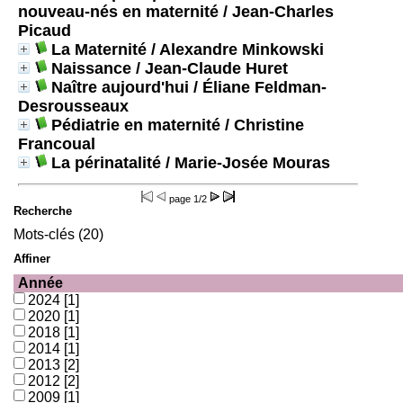
nouveau-nés en maternité
/ Jean-Charles
Picaud
La Maternité
/ Alexandre Minkowski
Naissance
/ Jean-Claude Huret
Naître aujourd'hui
/ Éliane Feldman-
Desrousseaux
Pédiatrie en maternité
/ Christine
Francoual
La périnatalité
/ Marie-Josée Mouras
page
1/2
Recherche
Mots-clés (20)
Affiner
Année
2024
[1]
2020
[1]
2018
[1]
2014
[1]
2013
[2]
2012
[2]
2009
[1]