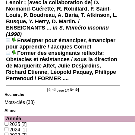
Lenoir ; [avec la collaboration de] D.
Normand-Guérette, R. Robillard, F. Saint-
Louis, P. Boudreau, A. Baria, T. Atkinson, L.
Busque, Y. Herry, D. Martin,
/
ENSEIGNANTS ...
in S, Numéro inconnu
(1998)
Enseigner pour émanciper, émanciper
pour apprendre
/ Jacques Cornet
Former des enseignants réflexifs:
Obstacles et résistances / sous la direction
de Marguerite Altet, Julie Desjardins,
Richard Etienne, Léopold Paquay, Philippe
Perrenoud
/ FORMER ....
page
1/4
Recherche
Mots-clés (38)
Affiner
Année
2025
[2]
2024
[1]