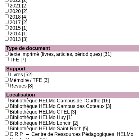
2022
[2]
2021
[2]
2020
[2]
2018
[4]
2017
[2]
2015
[1]
2014
[1]
2013
[3]
Type de document
texte imprimé (livres, articles, périodiques)
[31]
TFE
[7]
Support
Livres
[52]
Mémoire / TFE
[3]
Revues
[8]
Localisation
Bibliothèque HELMo Campus de l'Ourthe
[16]
Bibliothèque HELMo Campus des Coteaux
[3]
Bibliothèque HELMo CFEL
[3]
Bibliothèque HELMo Huy
[1]
Bibliothèque HELMo Loncin
[2]
Bibliothèque HELMo Saint-Roch
[5]
C.R.P. – Centre de Ressources Pédagogiques HELMo