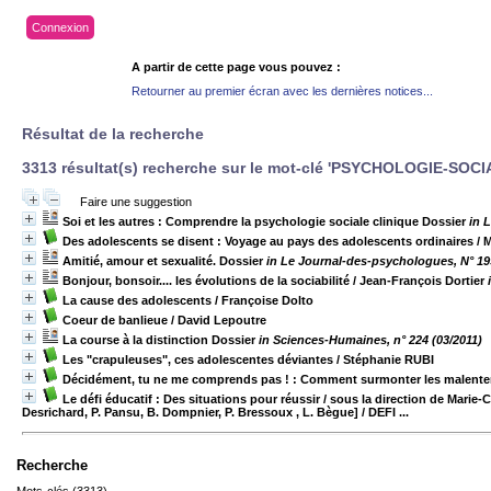
Connexion
A partir de cette page vous pouvez :
Retourner au premier écran avec les dernières notices...
Résultat de la recherche
3313 résultat(s) recherche sur le mot-clé 'PSYCHOLOGIE-SOC
Faire une suggestion
Soi et les autres : Comprendre la psychologie sociale clinique Dossier
in 
Des adolescents se disent : Voyage au pays des adolescents ordinaires
/ 
Amitié, amour et sexualité. Dossier
in Le Journal-des-psychologues, N° 199
Bonjour, bonsoir.... les évolutions de la sociabilité
/ Jean-François Dortier
La cause des adolescents
/ Françoise Dolto
Coeur de banlieue
/ David Lepoutre
La course à la distinction Dossier
in Sciences-Humaines, n° 224 (03/2011)
Les "crapuleuses", ces adolescentes déviantes
/ Stéphanie RUBI
Décidément, tu ne me comprends pas ! : Comment surmonter les malent
Le défi éducatif : Des situations pour réussir / sous la direction de Marie-
Desrichard, P. Pansu, B. Dompnier, P. Bressoux , L. Bègue]
/ DEFI ...
Recherche
Mots-clés (3313)