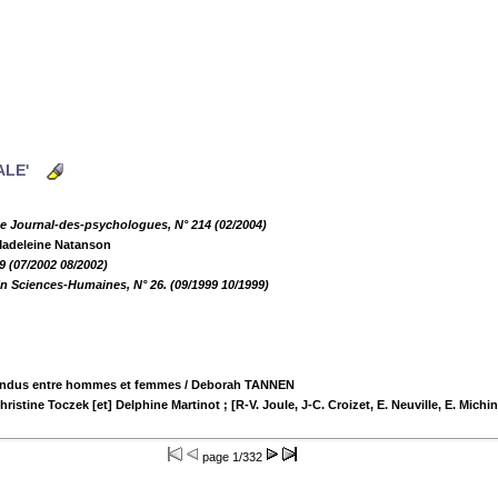
IALE'
Le Journal-des-psychologues, N° 214 (02/2004)
Madeleine Natanson
 (07/2002 08/2002)
in Sciences-Humaines, N° 26. (09/1999 10/1999)
endus entre hommes et femmes
/ Deborah TANNEN
Christine Toczek [et] Delphine Martinot ; [R-V. Joule, J-C. Croizet, E. Neuville, E. Mic
page
1/332