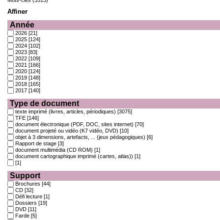
Affiner
Année
2026
[21]
2025
[124]
2024
[102]
2023
[83]
2022
[109]
2021
[166]
2020
[124]
2019
[148]
2018
[165]
2017
[140]
Type de document
texte imprimé (livres, articles, périodiques)
[3075]
TFE
[146]
document électronique (PDF, DOC, sites internet)
[70]
document projeté ou vidéo (K7 vidéo, DVD)
[10]
objet à 3 dimensions, artefacts, ... (jeux pédagogiques)
[6]
Rapport de stage
[3]
document multimédia (CD ROM)
[1]
document cartographique imprimé (cartes, atlas))
[1]
[1]
Support
Brochures
[44]
CD
[32]
Défi lecture
[1]
Dossiers
[19]
DVD
[11]
Farde
[5]