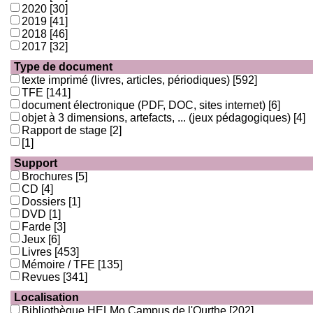
2020
[30]
2019
[41]
2018
[46]
2017
[32]
Type de document
texte imprimé (livres, articles, périodiques)
[592]
TFE
[141]
document électronique (PDF, DOC, sites internet)
[6]
objet à 3 dimensions, artefacts, ... (jeux pédagogiques)
[4]
Rapport de stage
[2]
[1]
Support
Brochures
[5]
CD
[4]
Dossiers
[1]
DVD
[1]
Farde
[3]
Jeux
[6]
Livres
[453]
Mémoire / TFE
[135]
Revues
[341]
Localisation
Bibliothèque HELMo Campus de l'Ourthe
[202]