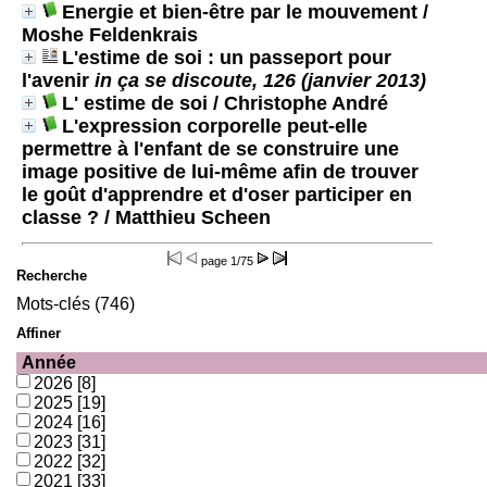
Energie et bien-être par le mouvement
/
Moshe Feldenkrais
L'estime de soi : un passeport pour
l'avenir
in ça se discoute, 126 (janvier 2013)
L' estime de soi
/ Christophe André
L'expression corporelle peut-elle
permettre à l'enfant de se construire une
image positive de lui-même afin de trouver
le goût d'apprendre et d'oser participer en
classe ?
/ Matthieu Scheen
page
1/75
Recherche
Mots-clés (746)
Affiner
Année
2026
[8]
2025
[19]
2024
[16]
2023
[31]
2022
[32]
2021
[33]