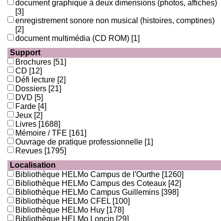
document graphique à deux dimensions (photos, affiches)
[3]
enregistrement sonore non musical (histoires, comptines)
[2]
document multimédia (CD ROM)
[1]
Support
Brochures
[51]
CD
[12]
Défi lecture
[2]
Dossiers
[21]
DVD
[5]
Farde
[4]
Jeux
[2]
Livres
[1688]
Mémoire / TFE
[161]
Ouvrage de pratique professionnelle
[1]
Revues
[1795]
Localisation
Bibliothèque HELMo Campus de l'Ourthe
[1260]
Bibliothèque HELMo Campus des Coteaux
[42]
Bibliothèque HELMo Campus Guillemins
[398]
Bibliothèque HELMo CFEL
[100]
Bibliothèque HELMo Huy
[178]
Bibliothèque HELMo Loncin
[29]