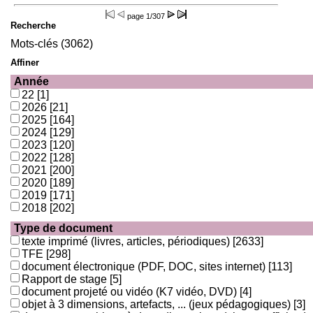
page
1/307
Recherche
Mots-clés (3062)
Affiner
Année
22
[1]
2026
[21]
2025
[164]
2024
[129]
2023
[120]
2022
[128]
2021
[200]
2020
[189]
2019
[171]
2018
[202]
Type de document
texte imprimé (livres, articles, périodiques)
[2633]
TFE
[298]
document électronique (PDF, DOC, sites internet)
[113]
Rapport de stage
[5]
document projeté ou vidéo (K7 vidéo, DVD)
[4]
objet à 3 dimensions, artefacts, ... (jeux pédagogiques)
[3]