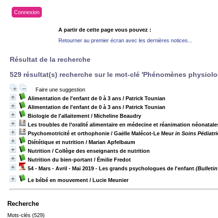
Connexion
A partir de cette page vous pouvez :
Retourner au premier écran avec les dernières notices...
Résultat de la recherche
529 résultat(s) recherche sur le mot-clé 'Phénomènes physiolo
Faire une suggestion
Alimentation de l'enfant de 0 à 3 ans
/ Patrick Tounian
Alimentation de l'enfant de 0 à 3 ans
/ Patrick Tounian
Biologie de l'allaitement
/ Micheline Beaudry
Les troubles de l’oralité alimentaire en médecine et réanimation néonatale
Psychomotricité et orthophonie
/ Gaëlle Malécot-Le Meur
in Soins Pédiatr
Diététique et nutrition
/ Marian Apfelbaum
Nutrition
/ Collège des enseignants de nutrition
Nutrition du bien-portant
/ Émilie Fredot
54 - Mars - Avril - Mai 2019 - Les grands psychologues de l'enfant
(Bulleti
Le bébé en mouvement
/ Lucie Meunier
Recherche
Mots-clés (529)