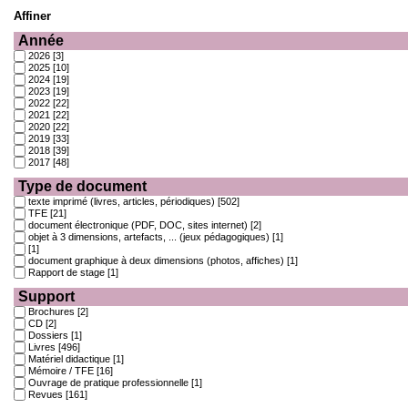
Affiner
Année
2026
[3]
2025
[10]
2024
[19]
2023
[19]
2022
[22]
2021
[22]
2020
[22]
2019
[33]
2018
[39]
2017
[48]
Type de document
texte imprimé (livres, articles, périodiques)
[502]
TFE
[21]
document électronique (PDF, DOC, sites internet)
[2]
objet à 3 dimensions, artefacts, ... (jeux pédagogiques)
[1]
[1]
document graphique à deux dimensions (photos, affiches)
[1]
Rapport de stage
[1]
Support
Brochures
[2]
CD
[2]
Dossiers
[1]
Livres
[496]
Matériel didactique
[1]
Mémoire / TFE
[16]
Ouvrage de pratique professionnelle
[1]
Revues
[161]