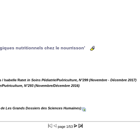
giques nutritionnels chez le nourrisson'
s
/ Isabelle Ratet
in Soins Pédiatrie/Puériculture, N°299 (Novembre - Décembre 2017)
ie/Puériculture, N°293 (Novembre/Décembre 2016)
n de Les Grands Dossiers des Sciences Humaines)
page
1/53