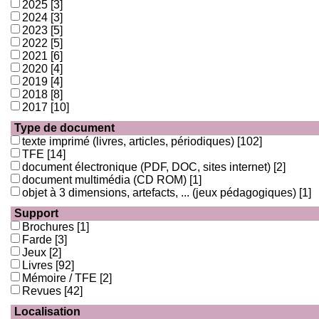
2025
[3]
2024
[3]
2023
[5]
2022
[5]
2021
[6]
2020
[4]
2019
[4]
2018
[8]
2017
[10]
Type de document
texte imprimé (livres, articles, périodiques)
[102]
TFE
[14]
document électronique (PDF, DOC, sites internet)
[2]
document multimédia (CD ROM)
[1]
objet à 3 dimensions, artefacts, ... (jeux pédagogiques)
[1]
Support
Brochures
[1]
Farde
[3]
Jeux
[2]
Livres
[92]
Mémoire / TFE
[2]
Revues
[42]
Localisation