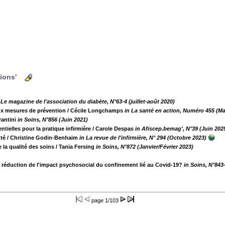
tions'
e magazine de l'association du diabète, N°63-4 (juillet-août 2020)
ux mesures de prévention
/ Cécile Longchamps
in La santé en action, Numéro 455 (Ma
rantini
in Soins, N°856 (Juin 2021)
tielles pour la pratique infirmière
/ Carole Despas
in Afiscep.bemag', N°39 (Juin 202
nté
/ Christine Godin-Benhaim
in La revue de l'infirmière, N° 294 (Octobre 2023)
 la qualité des soins
/ Tania Fersing
in Soins, N°872 (Janvier/Février 2023)
la réduction de l'impact psychosocial du confinement lié au Covid-19?
in Soins, N°843
page
1/103