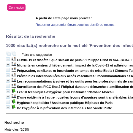
Connexion
A partir de cette page vous pouvez :
Retourner au premier écran avec les dernières notices...
Résultat de la recherche
1030 résultat(s) recherche sur le mot-clé 'Prévention des infec
Faire une suggestion
COVID-19 et diabète : que sait-on de plus?
/ Philippe Oriot
in DIALOGUE : L
Migrants en centres d'hébergement : impact de la Covid-19 et adhésion a
Préparation, confiance et incertitude en temps de crise Ebola
/ Clément Ta
Prévenir les infections liées aux accès vasculaires : recommandations essen
Les recommandations à suivre et les outils pour les professionnels de sa
Surveillance des PICC line à l'hôpital dans une démarche d'amélioration de
Les 50 techniques d'hygiène pour l'infirmier
/ Nathalie Moreau
D'une épidémie à l'autre : quelles leçons d'apprises sont transférables à 
Hygiène hospitalière
/ Assistance publique-Hôpitaux de Paris
De l'hygiène à la prévention des infections.
/ Mia Vande Putte
Recherche
Mots-clés (1030)