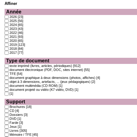
Affiner
Année
2026
[23]
2025
[56]
2024
[65]
2023
[43]
2022
[46]
2021
[93]
2020
[65]
2019
[123]
2018
[84]
2017
[77]
Type de document
texte imprimé (livres, articles, périodiques)
[912]
document électronique (PDF, DOC, sites internet)
[55]
TFE
[54]
document graphique à deux dimensions (photos, affiches)
[4]
objet à 3 dimensions, artefacts, ... (jeux pédagogiques)
[2]
document multimédia (CD ROM)
[1]
document projeté ou vidéo (K7 vidéo, DVD)
[1]
[1]
Support
Brochures
[18]
CD
[4]
Dossiers
[3]
DVD
[1]
Farde
[3]
Jeux
[1]
Livres
[305]
Mémoire / TFE
[45]