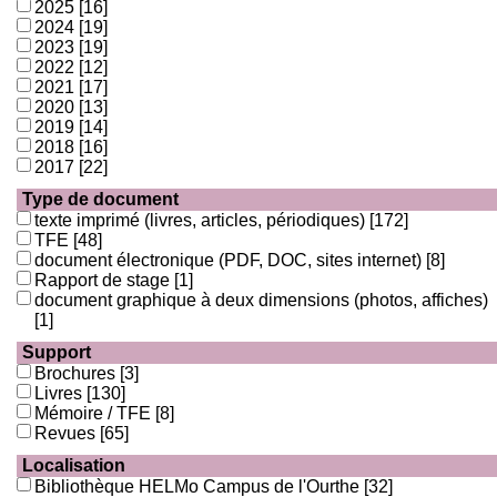
2025
[16]
2024
[19]
2023
[19]
2022
[12]
2021
[17]
2020
[13]
2019
[14]
2018
[16]
2017
[22]
Type de document
texte imprimé (livres, articles, périodiques)
[172]
TFE
[48]
document électronique (PDF, DOC, sites internet)
[8]
Rapport de stage
[1]
document graphique à deux dimensions (photos, affiches)
[1]
Support
Brochures
[3]
Livres
[130]
Mémoire / TFE
[8]
Revues
[65]
Localisation
Bibliothèque HELMo Campus de l'Ourthe
[32]