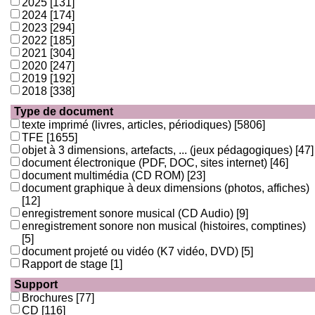
2025
[131]
2024
[174]
2023
[294]
2022
[185]
2021
[304]
2020
[247]
2019
[192]
2018
[338]
Type de document
texte imprimé (livres, articles, périodiques)
[5806]
TFE
[1655]
objet à 3 dimensions, artefacts, ... (jeux pédagogiques)
[47]
document électronique (PDF, DOC, sites internet)
[46]
document multimédia (CD ROM)
[23]
document graphique à deux dimensions (photos, affiches)
[12]
enregistrement sonore musical (CD Audio)
[9]
enregistrement sonore non musical (histoires, comptines)
[5]
document projeté ou vidéo (K7 vidéo, DVD)
[5]
Rapport de stage
[1]
Support
Brochures
[77]
CD
[116]