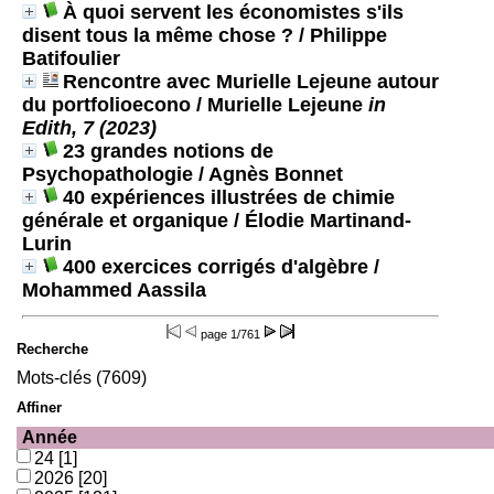
À quoi servent les économistes s'ils
disent tous la même chose ?
/ Philippe
Batifoulier
Rencontre avec Murielle Lejeune autour
du portfolioecono
/ Murielle Lejeune
in
Edith, 7 (2023)
23 grandes notions de
Psychopathologie
/ Agnès Bonnet
40 expériences illustrées de chimie
générale et organique
/ Élodie Martinand-
Lurin
400 exercices corrigés d'algèbre
/
Mohammed Aassila
page
1/761
Recherche
Mots-clés (7609)
Affiner
Année
24
[1]
2026
[20]