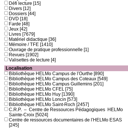
Défi lecture
[15]
Divers
[12]
Dossiers
[44]
DVD
[18]
Farde
[48]
Jeux
[42]
Livres
[7679]
Matériel didactique
[36]
Mémoire / TFE
[1410]
Ouvrage de pratique professionnelle
[1]
Revues
[1902]
Valisettes de lecture
[4]
Localisation
Bibliothèque HELMo Campus de l'Ourthe
[890]
Bibliothèque HELMo Campus des Coteaux
[549]
Bibliothèque HELMo Campus Guillemins
[201]
Bibliothèque HELMo CFEL
[75]
Bibliothèque HELMo Huy
[1390]
Bibliothèque HELMo Loncin
[573]
Bibliothèque HELMo Saint-Roch
[2457]
C.R.P. – Centre de Ressources Pédagogiques HELMo
Sainte-Croix
[5024]
Centre de ressources documentaires de l'HELMo ESAS
[245]