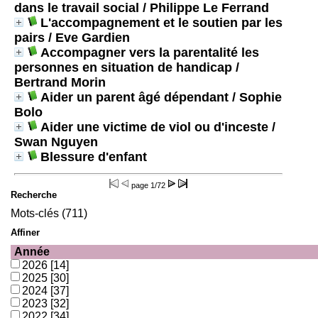
dans le travail social
/ Philippe Le Ferrand
L'accompagnement et le soutien par les
pairs
/ Eve Gardien
Accompagner vers la parentalité les
personnes en situation de handicap
/
Bertrand Morin
Aider un parent âgé dépendant
/ Sophie
Bolo
Aider une victime de viol ou d'inceste
/
Swan Nguyen
Blessure d'enfant
page
1/72
Recherche
Mots-clés (711)
Affiner
Année
2026
[14]
2025
[30]
2024
[37]
2023
[32]
2022
[34]