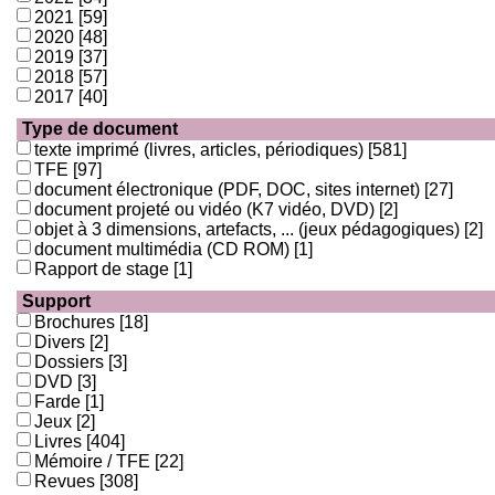
2021
[59]
2020
[48]
2019
[37]
2018
[57]
2017
[40]
Type de document
texte imprimé (livres, articles, périodiques)
[581]
TFE
[97]
document électronique (PDF, DOC, sites internet)
[27]
document projeté ou vidéo (K7 vidéo, DVD)
[2]
objet à 3 dimensions, artefacts, ... (jeux pédagogiques)
[2]
document multimédia (CD ROM)
[1]
Rapport de stage
[1]
Support
Brochures
[18]
Divers
[2]
Dossiers
[3]
DVD
[3]
Farde
[1]
Jeux
[2]
Livres
[404]
Mémoire / TFE
[22]
Revues
[308]