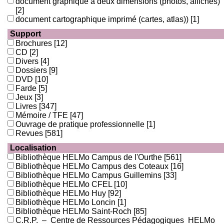
document graphique à deux dimensions (photos, affiches)
[2]
document cartographique imprimé (cartes, atlas))
[1]
Support
Brochures
[12]
CD
[2]
Divers
[4]
Dossiers
[9]
DVD
[10]
Farde
[5]
Jeux
[3]
Livres
[347]
Mémoire / TFE
[47]
Ouvrage de pratique professionnelle
[1]
Revues
[581]
Localisation
Bibliothèque HELMo Campus de l'Ourthe
[561]
Bibliothèque HELMo Campus des Coteaux
[16]
Bibliothèque HELMo Campus Guillemins
[33]
Bibliothèque HELMo CFEL
[10]
Bibliothèque HELMo Huy
[92]
Bibliothèque HELMo Loncin
[1]
Bibliothèque HELMo Saint-Roch
[85]
C.R.P. – Centre de Ressources Pédagogiques HELMo