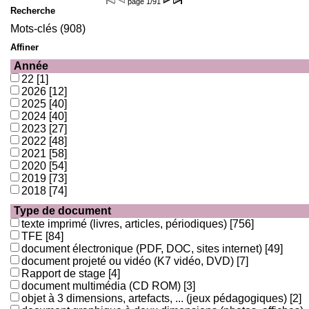
page
1/91
Recherche
Mots-clés (908)
Affiner
Année
22
[1]
2026
[12]
2025
[40]
2024
[40]
2023
[27]
2022
[48]
2021
[58]
2020
[54]
2019
[73]
2018
[74]
Type de document
texte imprimé (livres, articles, périodiques)
[756]
TFE
[84]
document électronique (PDF, DOC, sites internet)
[49]
document projeté ou vidéo (K7 vidéo, DVD)
[7]
Rapport de stage
[4]
document multimédia (CD ROM)
[3]
objet à 3 dimensions, artefacts, ... (jeux pédagogiques)
[2]