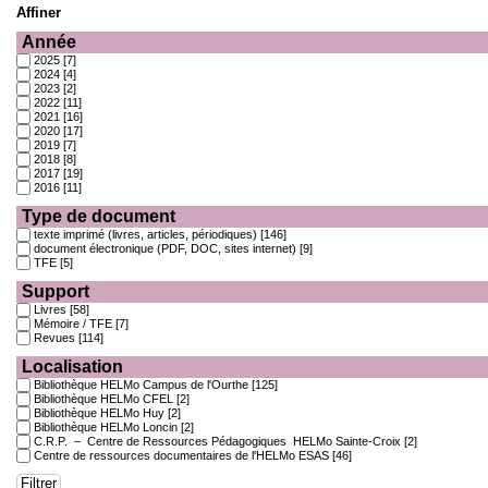
Affiner
Année
2025
[7]
2024
[4]
2023
[2]
2022
[11]
2021
[16]
2020
[17]
2019
[7]
2018
[8]
2017
[19]
2016
[11]
Type de document
texte imprimé (livres, articles, périodiques)
[146]
document électronique (PDF, DOC, sites internet)
[9]
TFE
[5]
Support
Livres
[58]
Mémoire / TFE
[7]
Revues
[114]
Localisation
Bibliothèque HELMo Campus de l'Ourthe
[125]
Bibliothèque HELMo CFEL
[2]
Bibliothèque HELMo Huy
[2]
Bibliothèque HELMo Loncin
[2]
C.R.P. – Centre de Ressources Pédagogiques HELMo Sainte-Croix
[2]
Centre de ressources documentaires de l'HELMo ESAS
[46]