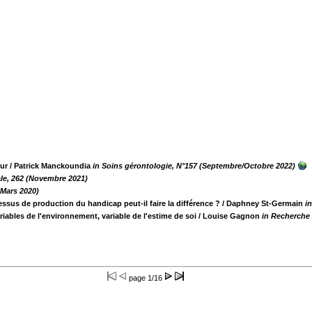
eur
/ Patrick Manckoundia
in Soins gérontologie, N°157 (Septembre/Octobre 2022)
le, 262 (Novembre 2021)
(Mars 2020)
cessus de production du handicap peut-il faire la différence ?
/ Daphney St-Germain
i
ariables de l'environnement, variable de l'estime de soi
/ Louise Gagnon
in Recherche 
page
1/16