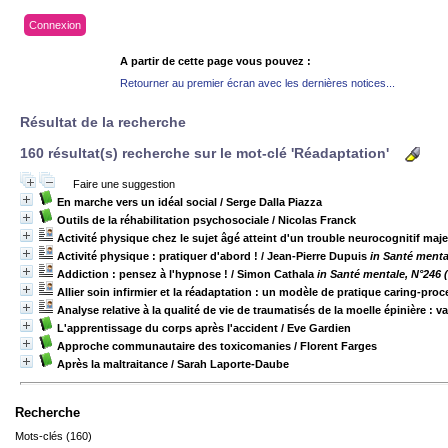
Connexion
A partir de cette page vous pouvez :
Retourner au premier écran avec les dernières notices...
Résultat de la recherche
160 résultat(s) recherche sur le mot-clé 'Réadaptation'
Faire une suggestion
En marche vers un idéal social
/ Serge Dalla Piazza
Outils de la réhabilitation psychosociale
/ Nicolas Franck
Activité physique chez le sujet âgé atteint d'un trouble neurocognitif maj
Activité physique : pratiquer d'abord !
/ Jean-Pierre Dupuis
in Santé menta
Addiction : pensez à l'hypnose !
/ Simon Cathala
in Santé mentale, N°246 
Allier soin infirmier et la réadaptation : un modèle de pratique caring-pro
Analyse relative à la qualité de vie de traumatisés de la moelle épinière : v
L'apprentissage du corps après l'accident
/ Eve Gardien
Approche communautaire des toxicomanies
/ Florent Farges
Après la maltraitance
/ Sarah Laporte-Daube
Recherche
Mots-clés (160)