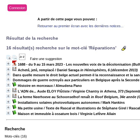
Connexion
A partir de cette page vous pouvez :
Retourner au premier écran avec les dernières notices...
Résultat de la recherche
16 résultat(s) recherche sur le mot-clé 'Réparations'
Faire une suggestion
1688 - du 9 au 15 mars 2023 - Les nouvelles voix de la décolonisation
(Bull
Acheté, jeté, remplacé
/ Daniel Saraga
in Hémisphères, 6 (décembre 2013)
Dans quelle mesure le droit belge actuel permet-il la reconnaissance et la s
Dommages de guerre octroyés aux particuliers en Belgique après la Seconde
Histoire en morceaux
/ Almudena Pano
L'ADN de... Aude ELOY Flûtiste
/ Virginie Chantry
in Athena, 373 (Septemb
La ferme Neerhoeve au Schoonselhof renaît
in Roof Belgium, 34e année (
Installations solaires photovoltaïques autonomes
/ Mark Hankins
Ma petite usine / Texte de Rascal et illustrations de Stéphane Girel
/ Rascal
Maison et immeuble à ossature bois
/ Virginie Lefèvre Allain
Recherche
Mots-clés (16)