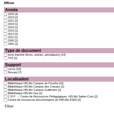
Affiner
Année
2025
[4]
2023
[2]
2021
[2]
2019
[1]
2016
[1]
2015
[1]
2013
[1]
2011
[1]
2005
[1]
1981
[1]
Type de document
texte imprimé (livres, articles, périodiques)
[14]
TFE
[2]
Support
Livres
[10]
Revues
[7]
Localisation
Bibliothèque HELMo Campus de l'Ourthe
[10]
Bibliothèque HELMo Campus des Coteaux
[1]
Bibliothèque HELMo Campus Guillemins
[1]
Bibliothèque HELMo Huy
[1]
C.R.P. – Centre de Ressources Pédagogiques HELMo Sainte-Croix
[2]
Centre de ressources documentaires de l'HELMo ESAS
[2]