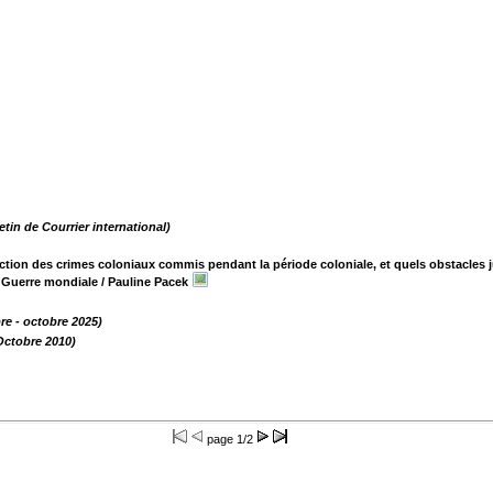
etin de Courrier international)
anction des crimes coloniaux commis pendant la période coloniale, et quels obstacles 
 Guerre mondiale
/ Pauline Pacek
re - octobre 2025)
Octobre 2010)
page
1/2