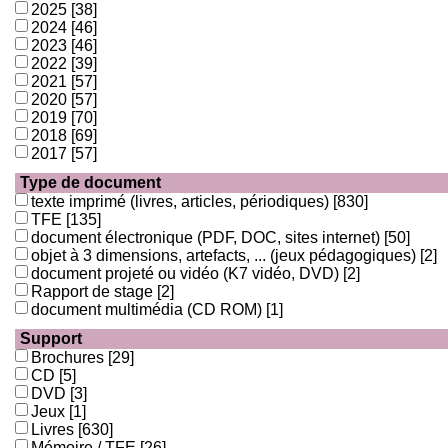
2025
[38]
2024
[46]
2023
[46]
2022
[39]
2021
[57]
2020
[57]
2019
[70]
2018
[69]
2017
[57]
Type de document
texte imprimé (livres, articles, périodiques)
[830]
TFE
[135]
document électronique (PDF, DOC, sites internet)
[50]
objet à 3 dimensions, artefacts, ... (jeux pédagogiques)
[2]
document projeté ou vidéo (K7 vidéo, DVD)
[2]
Rapport de stage
[2]
document multimédia (CD ROM)
[1]
Support
Brochures
[29]
CD
[5]
DVD
[3]
Jeux
[1]
Livres
[630]
Mémoire / TFE
[26]