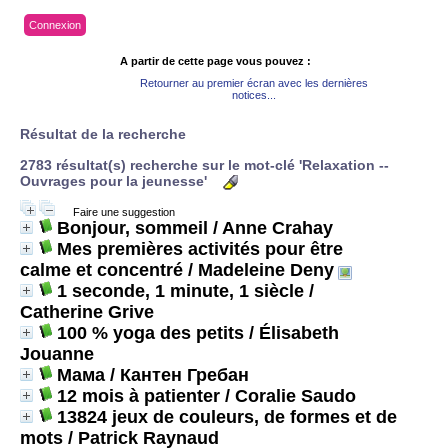
Connexion
A partir de cette page vous pouvez :
Retourner au premier écran avec les dernières
notices...
Résultat de la recherche
2783 résultat(s) recherche sur le mot-clé 'Relaxation --
Ouvrages pour la jeunesse'
Faire une suggestion
Bonjour, sommeil
/ Anne Crahay
Mes premières activités pour être
calme et concentré
/ Madeleine Deny
1 seconde, 1 minute, 1 siècle
/
Catherine Grive
100 % yoga des petits
/ Élisabeth
Jouanne
Мама
/ Кантен Гребан
12 mois à patienter
/ Coralie Saudo
13824 jeux de couleurs, de formes et de
mots
/ Patrick Raynaud