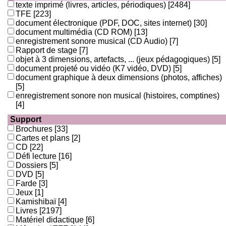
texte imprimé (livres, articles, périodiques)
[2484]
TFE
[223]
document électronique (PDF, DOC, sites internet)
[30]
document multimédia (CD ROM)
[13]
enregistrement sonore musical (CD Audio)
[7]
Rapport de stage
[7]
objet à 3 dimensions, artefacts, ... (jeux pédagogiques)
[5]
document projeté ou vidéo (K7 vidéo, DVD)
[5]
document graphique à deux dimensions (photos, affiches)
[5]
enregistrement sonore non musical (histoires, comptines)
[4]
Support
Brochures
[33]
Cartes et plans
[2]
CD
[22]
Défi lecture
[16]
Dossiers
[5]
DVD
[5]
Farde
[3]
Jeux
[1]
Kamishibaï
[4]
Livres
[2197]
Matériel didactique
[6]