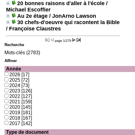
20 bonnes raisons d'aller à l'école
/
Michael Escoffier
Au 2e étage
/ JonArno Lawson
30 chefs-d'oeuvre qui racontent la Bible
/ Françoise Claustres
page
1/279
Recherche
Mots-clés (2783)
Affiner
Année
2026
[17]
2025
[72]
2024
[73]
2023
[126]
2022
[127]
2021
[159]
2020
[145]
2019
[181]
2018
[167]
2017
[142]
Type de document