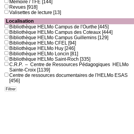
Mémoire / TFE
[144]
Revues
[918]
Valisettes de lecture
[13]
Localisation
Bibliothèque HELMo Campus de l'Ourthe
[445]
Bibliothèque HELMo Campus des Coteaux
[444]
Bibliothèque HELMo Campus Guillemins
[129]
Bibliothèque HELMo CFEL
[94]
Bibliothèque HELMo Huy
[246]
Bibliothèque HELMo Loncin
[81]
Bibliothèque HELMo Saint-Roch
[335]
C.R.P. – Centre de Ressources Pédagogiques HELMo
Sainte-Croix
[1139]
Centre de ressources documentaires de l'HELMo ESAS
[456]