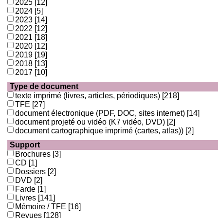
2025
[12]
2024
[5]
2023
[14]
2022
[12]
2021
[18]
2020
[12]
2019
[19]
2018
[13]
2017
[10]
Type de document
texte imprimé (livres, articles, périodiques)
[218]
TFE
[27]
document électronique (PDF, DOC, sites internet)
[14]
document projeté ou vidéo (K7 vidéo, DVD)
[2]
document cartographique imprimé (cartes, atlas))
[2]
Support
Brochures
[3]
CD
[1]
Dossiers
[2]
DVD
[2]
Farde
[1]
Livres
[141]
Mémoire / TFE
[16]
Revues
[128]