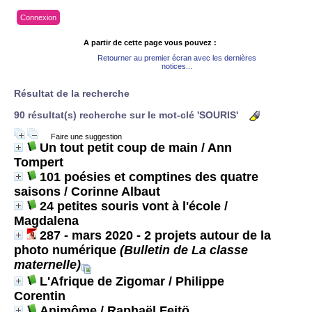
Connexion
A partir de cette page vous pouvez :
Retourner au premier écran avec les dernières
notices...
Résultat de la recherche
90 résultat(s) recherche sur le mot-clé 'SOURIS'
Faire une suggestion
Un tout petit coup de main
/ Ann
Tompert
101 poésies et comptines des quatre
saisons
/ Corinne Albaut
24 petites souris vont à l'école
/
Magdalena
287 - mars 2020 - 2 projets autour de la
photo numérique
(Bulletin de La classe
maternelle)
L'Afrique de Zigomar
/ Philippe
Corentin
Animôme
/ Raphaël Fejtö