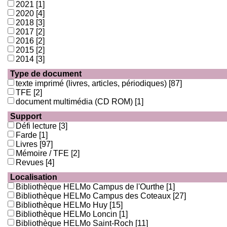
2021
[1]
2020
[4]
2018
[3]
2017
[2]
2016
[2]
2015
[2]
2014
[3]
Type de document
texte imprimé (livres, articles, périodiques)
[87]
TFE
[2]
document multimédia (CD ROM)
[1]
Support
Défi lecture
[3]
Farde
[1]
Livres
[97]
Mémoire / TFE
[2]
Revues
[4]
Localisation
Bibliothèque HELMo Campus de l'Ourthe
[1]
Bibliothèque HELMo Campus des Coteaux
[27]
Bibliothèque HELMo Huy
[15]
Bibliothèque HELMo Loncin
[1]
Bibliothèque HELMo Saint-Roch
[11]