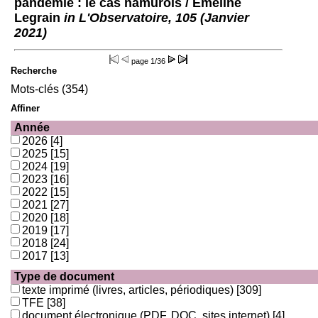
pandémie : le cas namurois
/ Emeline
Legrain
in L'Observatoire, 105 (Janvier
2021)
page
1/36
Recherche
Mots-clés (354)
Affiner
Année
2026
[4]
2025
[15]
2024
[19]
2023
[16]
2022
[15]
2021
[27]
2020
[18]
2019
[17]
2018
[24]
2017
[13]
Type de document
texte imprimé (livres, articles, périodiques)
[309]
TFE
[38]
document électronique (PDF, DOC, sites internet)
[4]