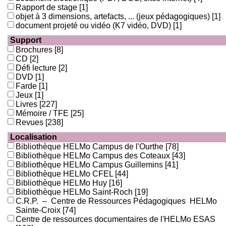
Rapport de stage
[1]
objet à 3 dimensions, artefacts, ... (jeux pédagogiques)
[1]
document projeté ou vidéo (K7 vidéo, DVD)
[1]
Support
Brochures
[8]
CD
[2]
Défi lecture
[2]
DVD
[1]
Farde
[1]
Jeux
[1]
Livres
[227]
Mémoire / TFE
[25]
Revues
[238]
Localisation
Bibliothèque HELMo Campus de l'Ourthe
[78]
Bibliothèque HELMo Campus des Coteaux
[43]
Bibliothèque HELMo Campus Guillemins
[41]
Bibliothèque HELMo CFEL
[44]
Bibliothèque HELMo Huy
[16]
Bibliothèque HELMo Saint-Roch
[19]
C.R.P. – Centre de Ressources Pédagogiques HELMo
Sainte-Croix
[74]
Centre de ressources documentaires de l'HELMo ESAS