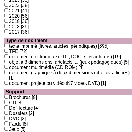
2023
[35]
2022
[38]
2021
[41]
2020
[56]
2019
[36]
2018
[39]
2017
[36]
Type de document
texte imprimé (livres, articles, périodiques)
[695]
TFE
[72]
document électronique (PDF, DOC, sites internet)
[19]
objet à 3 dimensions, artefacts, ... (jeux pédagogiques)
[5]
document multimédia (CD ROM)
[4]
document graphique à deux dimensions (photos, affiches)
[1]
document projeté ou vidéo (K7 vidéo, DVD)
[1]
Support
Brochures
[8]
CD
[8]
Défi lecture
[4]
Dossiers
[2]
DVD
[2]
Farde
[8]
Jeux
[5]