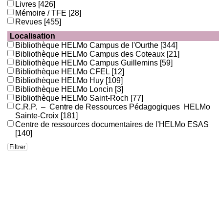
Livres
[426]
Mémoire / TFE
[28]
Revues
[455]
Localisation
Bibliothèque HELMo Campus de l'Ourthe
[344]
Bibliothèque HELMo Campus des Coteaux
[21]
Bibliothèque HELMo Campus Guillemins
[59]
Bibliothèque HELMo CFEL
[12]
Bibliothèque HELMo Huy
[109]
Bibliothèque HELMo Loncin
[3]
Bibliothèque HELMo Saint-Roch
[77]
C.R.P. – Centre de Ressources Pédagogiques HELMo
Sainte-Croix
[181]
Centre de ressources documentaires de l'HELMo ESAS
[140]