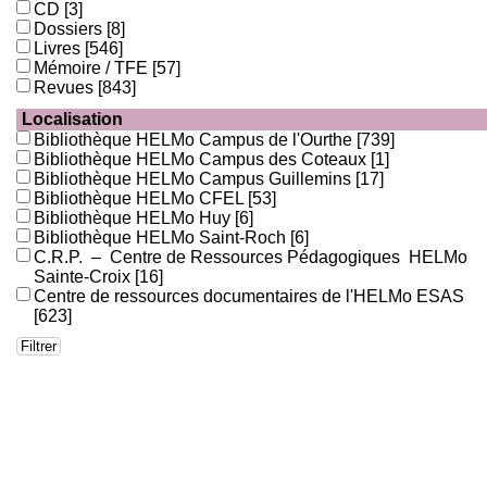
CD
[3]
Dossiers
[8]
Livres
[546]
Mémoire / TFE
[57]
Revues
[843]
Localisation
Bibliothèque HELMo Campus de l'Ourthe
[739]
Bibliothèque HELMo Campus des Coteaux
[1]
Bibliothèque HELMo Campus Guillemins
[17]
Bibliothèque HELMo CFEL
[53]
Bibliothèque HELMo Huy
[6]
Bibliothèque HELMo Saint-Roch
[6]
C.R.P. – Centre de Ressources Pédagogiques HELMo
Sainte-Croix
[16]
Centre de ressources documentaires de l'HELMo ESAS
[623]