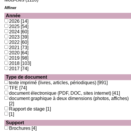
Affiner
Année
2026
[14]
2025
[54]
2024
[60]
2023
[39]
2022
[60]
2021
[73]
2020
[64]
2019
[98]
2018
[103]
2017
[74]
Type de document
texte imprimé (livres, articles, périodiques)
[991]
TFE
[74]
document électronique (PDF, DOC, sites internet)
[41]
document graphique à deux dimensions (photos, affiches)
[2]
Rapport de stage
[1]
[1]
Support
Brochures
[4]