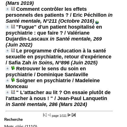
(Mars 2019)
Comment contrôler les effets
personnels des patients ?
/ Eric Péchillon
in
Santé mentale, N°211 (Octobre 2016)
"Fugue" d'un patient hospitalisé en
psychiatrie : que faire ?
/ Valériane
Dujardin-Lascaux
in Santé mentale, 269
(Juin 2022)
Le programme d'éducation à la santé
sexuelle en psychiatrie, retour d'expérience
/ Safia Zah
in Soins, N°896 (Juin 2025)
Retrouver le sens du soin en
psychiatrie
/ Dominique Sanlaville
Soigner en psychiatrie
/ Madeleine
Monceau
" L'attacher au lit ? On essaie plutôt de
l'attacher à nous ! "
/ Jean-Paul Lanquetin
in Santé mentale, 286 (Mars 2024)
page
1/111
Recherche
Mots-clés (1110)