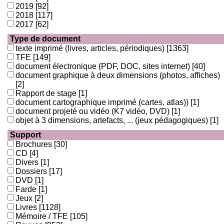
2019
[92]
2018
[117]
2017
[62]
Type de document
texte imprimé (livres, articles, périodiques)
[1363]
TFE
[149]
document électronique (PDF, DOC, sites internet)
[40]
document graphique à deux dimensions (photos, affiches)
[2]
Rapport de stage
[1]
document cartographique imprimé (cartes, atlas))
[1]
document projeté ou vidéo (K7 vidéo, DVD)
[1]
objet à 3 dimensions, artefacts, ... (jeux pédagogiques)
[1]
Support
Brochures
[30]
CD
[4]
Divers
[1]
Dossiers
[17]
DVD
[1]
Farde
[1]
Jeux
[2]
Livres
[1128]
Mémoire / TFE
[105]