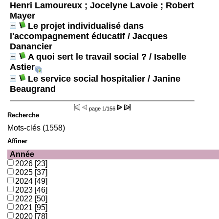
Henri Lamoureux ; Jocelyne Lavoie ; Robert
Mayer
Le projet individualisé dans
l'accompagnement éducatif
/ Jacques
Danancier
A quoi sert le travail social ?
/ Isabelle
Astier
Le service social hospitalier
/ Janine
Beaugrand
page
1/156
Recherche
Mots-clés (1558)
Affiner
Année
2026
[23]
2025
[37]
2024
[49]
2023
[46]
2022
[50]
2021
[95]
2020
[78]