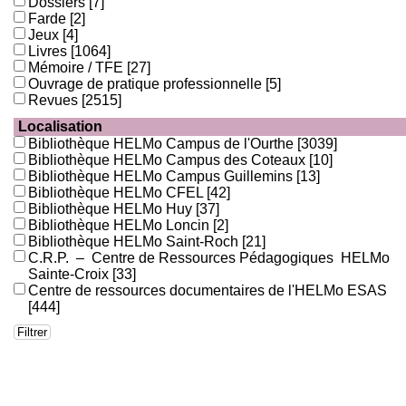
Dossiers
[7]
Farde
[2]
Jeux
[4]
Livres
[1064]
Mémoire / TFE
[27]
Ouvrage de pratique professionnelle
[5]
Revues
[2515]
Localisation
Bibliothèque HELMo Campus de l'Ourthe
[3039]
Bibliothèque HELMo Campus des Coteaux
[10]
Bibliothèque HELMo Campus Guillemins
[13]
Bibliothèque HELMo CFEL
[42]
Bibliothèque HELMo Huy
[37]
Bibliothèque HELMo Loncin
[2]
Bibliothèque HELMo Saint-Roch
[21]
C.R.P. – Centre de Ressources Pédagogiques HELMo
Sainte-Croix
[33]
Centre de ressources documentaires de l'HELMo ESAS
[444]