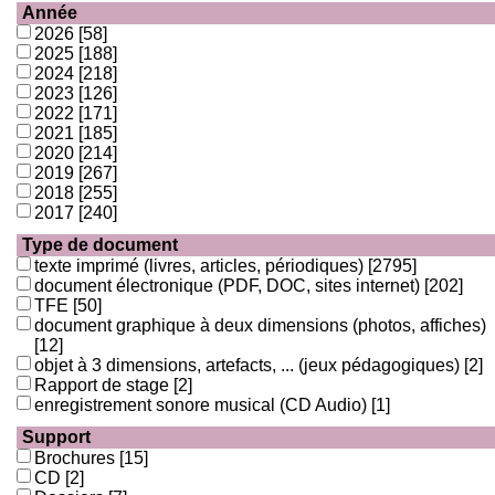
Année
2026
[58]
2025
[188]
2024
[218]
2023
[126]
2022
[171]
2021
[185]
2020
[214]
2019
[267]
2018
[255]
2017
[240]
Type de document
texte imprimé (livres, articles, périodiques)
[2795]
document électronique (PDF, DOC, sites internet)
[202]
TFE
[50]
document graphique à deux dimensions (photos, affiches)
[12]
objet à 3 dimensions, artefacts, ... (jeux pédagogiques)
[2]
Rapport de stage
[2]
enregistrement sonore musical (CD Audio)
[1]
Support
Brochures
[15]
CD
[2]