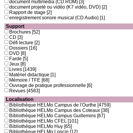
document multimédia (CD ROM)
[3]
document projeté ou vidéo (K7 vidéo, DVD)
[2]
Rapport de stage
[2]
enregistrement sonore musical (CD Audio)
[1]
Support
Brochures
[52]
CD
[3]
Défi lecture
[2]
Dossiers
[16]
DVD
[8]
Farde
[5]
Jeux
[8]
Livres
[1439]
Matériel didactique
[1]
Mémoire / TFE
[68]
Ouvrage de pratique professionnelle
[6]
Revues
[4583]
Localisation
Bibliothèque HELMo Campus de l'Ourthe
[4759]
Bibliothèque HELMo Campus des Coteaux
[38]
Bibliothèque HELMo Campus Guillemins
[67]
Bibliothèque HELMo CFEL
[101]
Bibliothèque HELMo Huy
[65]
Bibliothèque HELMo Loncin
[12]