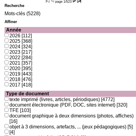
page
1/523
Recherche
Mots-clés (5228)
Affiner
Année
2026
[112]
2025
[368]
2024
[324]
2023
[217]
2022
[284]
2021
[357]
2020
[395]
2019
[443]
2018
[476]
2017
[418]
Type de document
texte imprimé (livres, articles, périodiques)
[4772]
document électronique (PDF, DOC, sites internet)
[320]
TFE
[103]
document graphique à deux dimensions (photos, affiches)
[16]
objet à 3 dimensions, artefacts, ... (jeux pédagogiques)
[5]
[4]