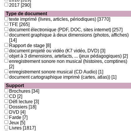
2017
[290]
Type de document
texte imprimé (livres, articles, périodiques)
[3770]
TFE
[265]
document électronique (PDF, DOC, sites internet)
[257]
document graphique à deux dimensions (photos, affiches)
[14]
Rapport de stage
[8]
document projeté ou vidéo (K7 vidéo, DVD)
[3]
objet à 3 dimensions, artefacts, ... (jeux pédagogiques)
[2]
enregistrement sonore non musical (histoires, comptines)
[2]
enregistrement sonore musical (CD Audio)
[1]
document cartographique imprimé (cartes, atlas))
[1]
Support
Brochures
[34]
CD
[2]
Défi lecture
[3]
Dossiers
[18]
DVD
[4]
Farde
[7]
Jeux
[5]
Livres
[1817]