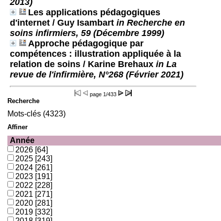
2013)
Les applications pédagogiques
d'internet
/ Guy Isambart
in Recherche en
soins infirmiers, 59 (Décembre 1999)
Approche pédagogique par
compétences : illustration appliquée à la
relation de soins
/ Karine Brehaux
in La
revue de l'infirmière, N°268 (Février 2021)
page
1/433
Recherche
Mots-clés (4323)
Affiner
Année
2026
[64]
2025
[243]
2024
[261]
2023
[191]
2022
[228]
2021
[271]
2020
[281]
2019
[332]
2018
[319]