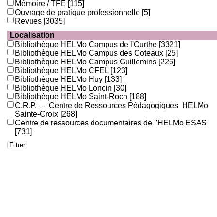
Mémoire / TFE
[115]
Ouvrage de pratique professionnelle
[5]
Revues
[3035]
Localisation
Bibliothèque HELMo Campus de l'Ourthe
[3321]
Bibliothèque HELMo Campus des Coteaux
[25]
Bibliothèque HELMo Campus Guillemins
[226]
Bibliothèque HELMo CFEL
[123]
Bibliothèque HELMo Huy
[133]
Bibliothèque HELMo Loncin
[30]
Bibliothèque HELMo Saint-Roch
[188]
C.R.P. – Centre de Ressources Pédagogiques HELMo
Sainte-Croix
[268]
Centre de ressources documentaires de l'HELMo ESAS
[731]