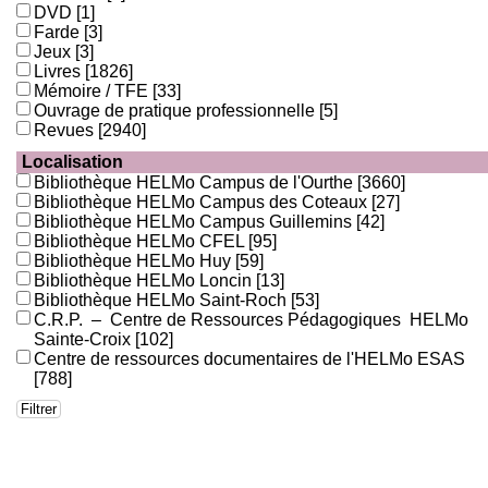
DVD
[1]
Farde
[3]
Jeux
[3]
Livres
[1826]
Mémoire / TFE
[33]
Ouvrage de pratique professionnelle
[5]
Revues
[2940]
Localisation
Bibliothèque HELMo Campus de l'Ourthe
[3660]
Bibliothèque HELMo Campus des Coteaux
[27]
Bibliothèque HELMo Campus Guillemins
[42]
Bibliothèque HELMo CFEL
[95]
Bibliothèque HELMo Huy
[59]
Bibliothèque HELMo Loncin
[13]
Bibliothèque HELMo Saint-Roch
[53]
C.R.P. – Centre de Ressources Pédagogiques HELMo
Sainte-Croix
[102]
Centre de ressources documentaires de l'HELMo ESAS
[788]