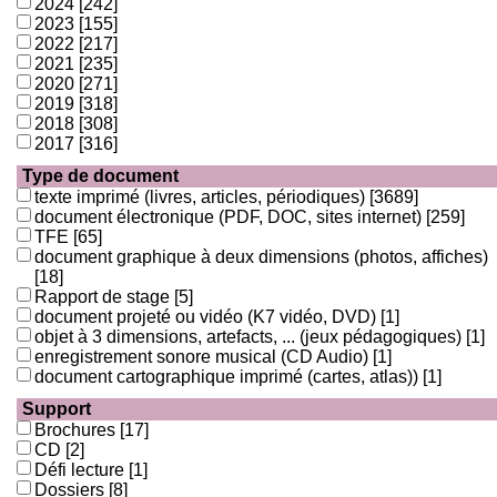
2024
[242]
2023
[155]
2022
[217]
2021
[235]
2020
[271]
2019
[318]
2018
[308]
2017
[316]
Type de document
texte imprimé (livres, articles, périodiques)
[3689]
document électronique (PDF, DOC, sites internet)
[259]
TFE
[65]
document graphique à deux dimensions (photos, affiches)
[18]
Rapport de stage
[5]
document projeté ou vidéo (K7 vidéo, DVD)
[1]
objet à 3 dimensions, artefacts, ... (jeux pédagogiques)
[1]
enregistrement sonore musical (CD Audio)
[1]
document cartographique imprimé (cartes, atlas))
[1]
Support
Brochures
[17]
CD
[2]
Défi lecture
[1]
Dossiers
[8]