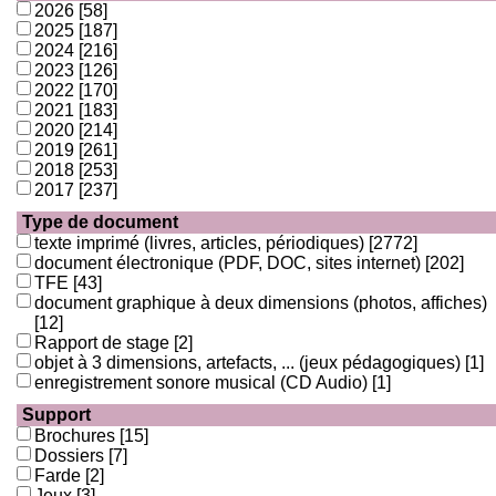
2026
[58]
2025
[187]
2024
[216]
2023
[126]
2022
[170]
2021
[183]
2020
[214]
2019
[261]
2018
[253]
2017
[237]
Type de document
texte imprimé (livres, articles, périodiques)
[2772]
document électronique (PDF, DOC, sites internet)
[202]
TFE
[43]
document graphique à deux dimensions (photos, affiches)
[12]
Rapport de stage
[2]
objet à 3 dimensions, artefacts, ... (jeux pédagogiques)
[1]
enregistrement sonore musical (CD Audio)
[1]
Support
Brochures
[15]
Dossiers
[7]
Farde
[2]
Jeux
[3]