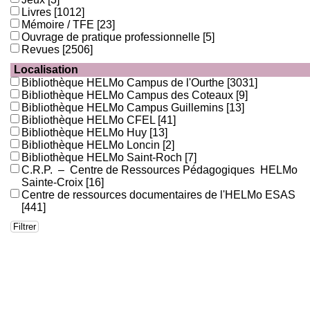
Livres
[1012]
Mémoire / TFE
[23]
Ouvrage de pratique professionnelle
[5]
Revues
[2506]
Localisation
Bibliothèque HELMo Campus de l'Ourthe
[3031]
Bibliothèque HELMo Campus des Coteaux
[9]
Bibliothèque HELMo Campus Guillemins
[13]
Bibliothèque HELMo CFEL
[41]
Bibliothèque HELMo Huy
[13]
Bibliothèque HELMo Loncin
[2]
Bibliothèque HELMo Saint-Roch
[7]
C.R.P. – Centre de Ressources Pédagogiques HELMo
Sainte-Croix
[16]
Centre de ressources documentaires de l'HELMo ESAS
[441]