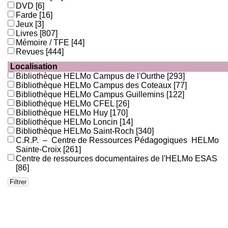
DVD
[6]
Farde
[16]
Jeux
[3]
Livres
[807]
Mémoire / TFE
[44]
Revues
[444]
Localisation
Bibliothèque HELMo Campus de l'Ourthe
[293]
Bibliothèque HELMo Campus des Coteaux
[77]
Bibliothèque HELMo Campus Guillemins
[122]
Bibliothèque HELMo CFEL
[26]
Bibliothèque HELMo Huy
[170]
Bibliothèque HELMo Loncin
[14]
Bibliothèque HELMo Saint-Roch
[340]
C.R.P. – Centre de Ressources Pédagogiques HELMo
Sainte-Croix
[261]
Centre de ressources documentaires de l'HELMo ESAS
[86]