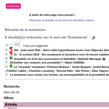
Connexion
A partir de cette page vous pouvez :
Retourner au premier écran avec les dernières notices...
Résultat de la recherche
6 résultat(s) recherche sur le mot-clé 'Testaments'
Faire une suggestion
281 - mars /avril 2022 - Votre crédit hypothécaire moins cher. Négociez bie
41 - 11 octobre 2018 - Vos testaments et donations sont-ils encore valabl
Actualités en droit des successions et libéralités
/ Nathalie Massager
Déshériter son conjoint, une possibilité ?
/ Marie GABRIEL
Le "nouveau" testament
/ Florence Bodson ; Justin Bogaert ; André Bourg
; Frédéric Lalière ; Charlotte Lousberg ; Victoria Palm ; Alix Pottier ; Elise Tag
Le testament sous toutes ses formes, ses incompatibilités et la possibilité de 
Recherche
Mots-clés (6)
Affiner
Année
2023
[1]