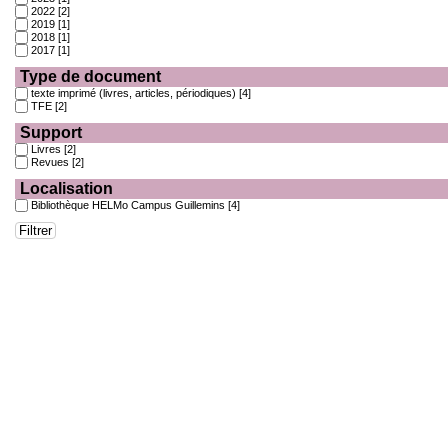
2022
[2]
2019
[1]
2018
[1]
2017
[1]
Type de document
texte imprimé (livres, articles, périodiques)
[4]
TFE
[2]
Support
Livres
[2]
Revues
[2]
Localisation
Bibliothèque HELMo Campus Guillemins
[4]