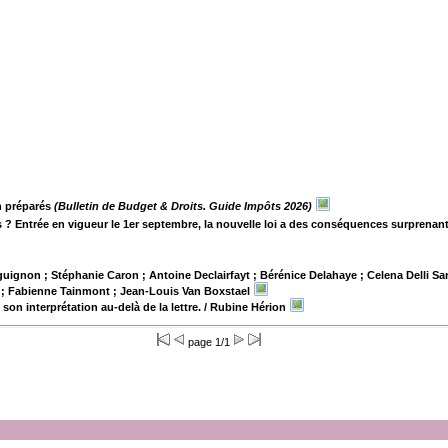
n préparés
(Bulletin de Budget & Droits. Guide Impôts 2026)
es ? Entrée en vigueur le 1er septembre, la nouvelle loi a des conséquences surprena
uignon ; Stéphanie Caron ; Antoine Declairfayt ; Bérénice Delahaye ; Celena Delli Sa
hon ; Fabienne Tainmont ; Jean-Louis Van Boxstael
son interprétation au-delà de la lettre.
/ Rubine Hérion
page 1/1