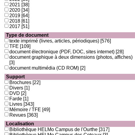
2021
[38]
2020
[34]
2019
[64]
2018
[61]
2017
[51]
Type de document
texte imprimé (livres, articles, périodiques)
[576]
TFE
[109]
document électronique (PDF, DOC, sites internet)
[28]
document graphique à deux dimensions (photos, affiches)
[3]
document multimédia (CD ROM)
[2]
Support
Brochures
[22]
Divers
[1]
DVD
[2]
Farde
[1]
Livres
[343]
Mémoire / TFE
[49]
Revues
[363]
Localisation
Bibliothèque HELMo Campus de l'Ourthe
[317]
Bibliothèque HELMo Campus des Coteaux
[3]