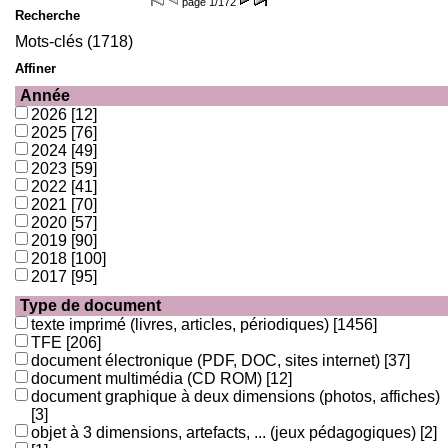
page
1/172
Recherche
Mots-clés (1718)
Affiner
Année
2026
[12]
2025
[76]
2024
[49]
2023
[59]
2022
[41]
2021
[70]
2020
[57]
2019
[90]
2018
[100]
2017
[95]
Type de document
texte imprimé (livres, articles, périodiques)
[1456]
TFE
[206]
document électronique (PDF, DOC, sites internet)
[37]
document multimédia (CD ROM)
[12]
document graphique à deux dimensions (photos, affiches)
[3]
objet à 3 dimensions, artefacts, ... (jeux pédagogiques)
[2]