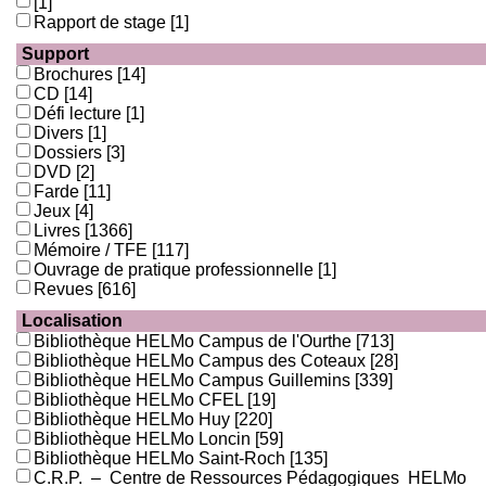
[1]
Rapport de stage
[1]
Support
Brochures
[14]
CD
[14]
Défi lecture
[1]
Divers
[1]
Dossiers
[3]
DVD
[2]
Farde
[11]
Jeux
[4]
Livres
[1366]
Mémoire / TFE
[117]
Ouvrage de pratique professionnelle
[1]
Revues
[616]
Localisation
Bibliothèque HELMo Campus de l'Ourthe
[713]
Bibliothèque HELMo Campus des Coteaux
[28]
Bibliothèque HELMo Campus Guillemins
[339]
Bibliothèque HELMo CFEL
[19]
Bibliothèque HELMo Huy
[220]
Bibliothèque HELMo Loncin
[59]
Bibliothèque HELMo Saint-Roch
[135]
C.R.P. – Centre de Ressources Pédagogiques HELMo