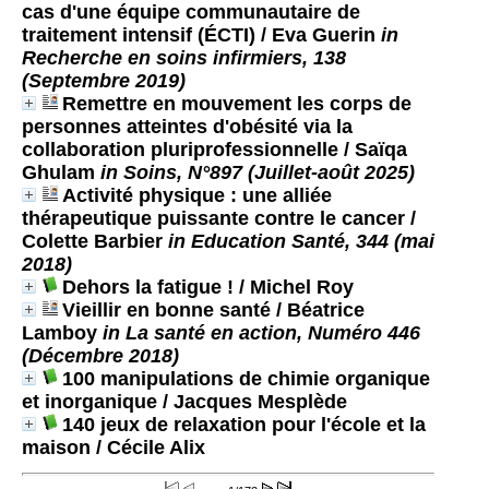
cas d'une équipe communautaire de
traitement intensif (ÉCTI)
/ Eva Guerin
in
Recherche en soins infirmiers, 138
(Septembre 2019)
Remettre en mouvement les corps de
personnes atteintes d'obésité via la
collaboration pluriprofessionnelle
/ Saïqa
Ghulam
in Soins, N°897 (Juillet-août 2025)
Activité physique : une alliée
thérapeutique puissante contre le cancer
/
Colette Barbier
in Education Santé, 344 (mai
2018)
Dehors la fatigue !
/ Michel Roy
Vieillir en bonne santé
/ Béatrice
Lamboy
in La santé en action, Numéro 446
(Décembre 2018)
100 manipulations de chimie organique
et inorganique
/ Jacques Mesplède
140 jeux de relaxation pour l'école et la
maison
/ Cécile Alix