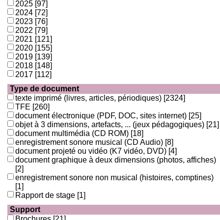
2025
[97]
2024
[72]
2023
[76]
2022
[79]
2021
[121]
2020
[155]
2019
[139]
2018
[148]
2017
[112]
Type de document
texte imprimé (livres, articles, périodiques)
[2324]
TFE
[260]
document électronique (PDF, DOC, sites internet)
[25]
objet à 3 dimensions, artefacts, ... (jeux pédagogiques)
[21]
document multimédia (CD ROM)
[18]
enregistrement sonore musical (CD Audio)
[8]
document projeté ou vidéo (K7 vidéo, DVD)
[4]
document graphique à deux dimensions (photos, affiches)
[2]
enregistrement sonore non musical (histoires, comptines)
[1]
Rapport de stage
[1]
Support
Brochures
[21]