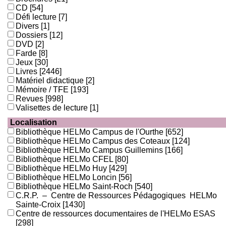
CD
[54]
Défi lecture
[7]
Divers
[1]
Dossiers
[12]
DVD
[2]
Farde
[8]
Jeux
[30]
Livres
[2446]
Matériel didactique
[2]
Mémoire / TFE
[193]
Revues
[998]
Valisettes de lecture
[1]
Localisation
Bibliothèque HELMo Campus de l'Ourthe
[652]
Bibliothèque HELMo Campus des Coteaux
[124]
Bibliothèque HELMo Campus Guillemins
[166]
Bibliothèque HELMo CFEL
[80]
Bibliothèque HELMo Huy
[429]
Bibliothèque HELMo Loncin
[56]
Bibliothèque HELMo Saint-Roch
[540]
C.R.P. – Centre de Ressources Pédagogiques HELMo
Sainte-Croix
[1430]
Centre de ressources documentaires de l'HELMo ESAS
[298]