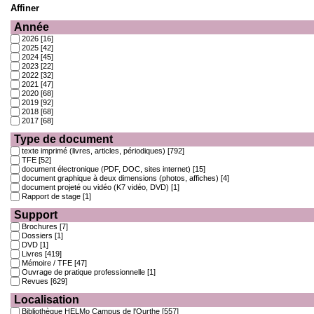
Affiner
Année
2026
[16]
2025
[42]
2024
[45]
2023
[22]
2022
[32]
2021
[47]
2020
[68]
2019
[92]
2018
[68]
2017
[68]
Type de document
texte imprimé (livres, articles, périodiques)
[792]
TFE
[52]
document électronique (PDF, DOC, sites internet)
[15]
document graphique à deux dimensions (photos, affiches)
[4]
document projeté ou vidéo (K7 vidéo, DVD)
[1]
Rapport de stage
[1]
Support
Brochures
[7]
Dossiers
[1]
DVD
[1]
Livres
[419]
Mémoire / TFE
[47]
Ouvrage de pratique professionnelle
[1]
Revues
[629]
Localisation
Bibliothèque HELMo Campus de l'Ourthe
[557]