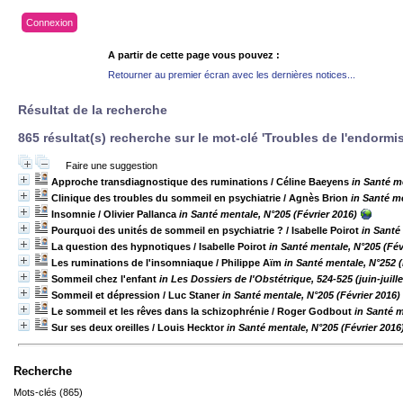
Connexion
A partir de cette page vous pouvez :
Retourner au premier écran avec les dernières notices...
Résultat de la recherche
865 résultat(s) recherche sur le mot-clé 'Troubles de l'endor
Faire une suggestion
Approche transdiagnostique des ruminations
/ Céline Baeyens
in Santé m
Clinique des troubles du sommeil en psychiatrie
/ Agnès Brion
in Santé me
Insomnie
/ Olivier Pallanca
in Santé mentale, N°205 (Février 2016)
Pourquoi des unités de sommeil en psychiatrie ?
/ Isabelle Poirot
in Santé
La question des hypnotiques
/ Isabelle Poirot
in Santé mentale, N°205 (Fév
Les ruminations de l'insomniaque
/ Philippe Aïm
in Santé mentale, N°252
Sommeil chez l'enfant
in Les Dossiers de l'Obstétrique, 524-525 (juin-juill
Sommeil et dépression
/ Luc Staner
in Santé mentale, N°205 (Février 2016)
Le sommeil et les rêves dans la schizophrénie
/ Roger Godbout
in Santé m
Sur ses deux oreilles
/ Louis Hecktor
in Santé mentale, N°205 (Février 2016
Recherche
Mots-clés (865)