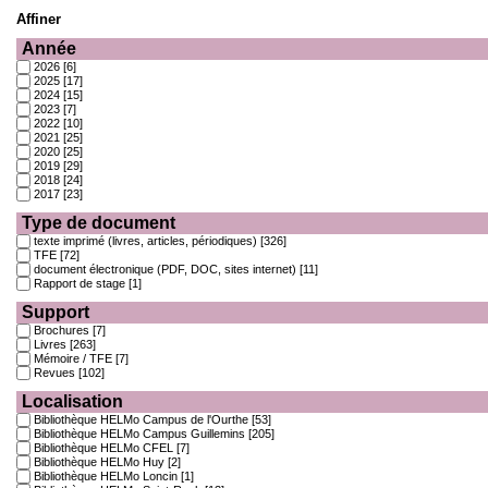
Affiner
Année
2026
[6]
2025
[17]
2024
[15]
2023
[7]
2022
[10]
2021
[25]
2020
[25]
2019
[29]
2018
[24]
2017
[23]
Type de document
texte imprimé (livres, articles, périodiques)
[326]
TFE
[72]
document électronique (PDF, DOC, sites internet)
[11]
Rapport de stage
[1]
Support
Brochures
[7]
Livres
[263]
Mémoire / TFE
[7]
Revues
[102]
Localisation
Bibliothèque HELMo Campus de l'Ourthe
[53]
Bibliothèque HELMo Campus Guillemins
[205]
Bibliothèque HELMo CFEL
[7]
Bibliothèque HELMo Huy
[2]
Bibliothèque HELMo Loncin
[1]