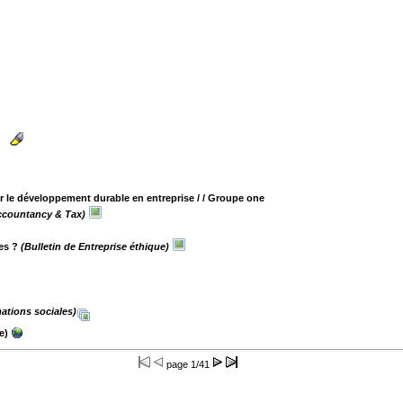
er le développement durable en entreprise /
/ Groupe one
ccountancy & Tax)
es ?
(Bulletin de Entreprise éthique)
mations sociales)
e)
page
1/41