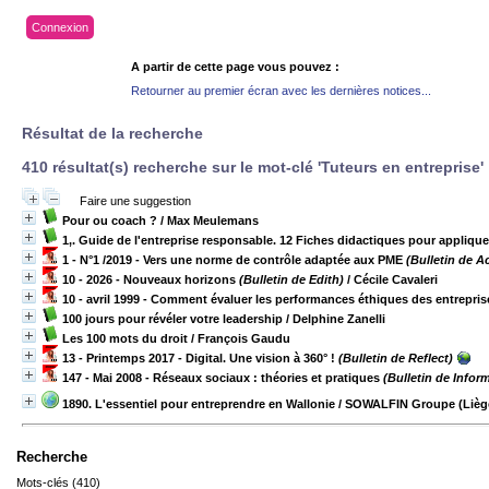
Connexion
A partir de cette page vous pouvez :
Retourner au premier écran avec les dernières notices...
Résultat de la recherche
410 résultat(s) recherche sur le mot-clé 'Tuteurs en entreprise'
Faire une suggestion
Pour ou coach ?
/ Max Meulemans
1,. Guide de l'entreprise responsable. 12 Fiches didactiques pour appliqu
1 - N°1 /2019 - Vers une norme de contrôle adaptée aux PME
(Bulletin de A
10 - 2026 - Nouveaux horizons
(Bulletin de Edith)
/ Cécile Cavaleri
10 - avril 1999 - Comment évaluer les performances éthiques des entrepris
100 jours pour révéler votre leadership
/ Delphine Zanelli
Les 100 mots du droit
/ François Gaudu
13 - Printemps 2017 - Digital. Une vision à 360° !
(Bulletin de Reflect)
147 - Mai 2008 - Réseaux sociaux : théories et pratiques
(Bulletin de Infor
1890. L'essentiel pour entreprendre en Wallonie
/ SOWALFIN Groupe (Lièg
Recherche
Mots-clés (410)