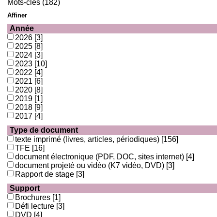
Mots-clés (182)
Affiner
Année
2026
[3]
2025
[8]
2024
[3]
2023
[10]
2022
[4]
2021
[6]
2020
[8]
2019
[1]
2018
[9]
2017
[4]
Type de document
texte imprimé (livres, articles, périodiques)
[156]
TFE
[16]
document électronique (PDF, DOC, sites internet)
[4]
document projeté ou vidéo (K7 vidéo, DVD)
[3]
Rapport de stage
[3]
Support
Brochures
[1]
Défi lecture
[3]
DVD
[4]