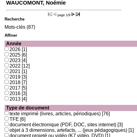
WAUCOMONT, Noémie
page
1/9
Recherche
Mots-clés (87)
Affiner
Année
2026
[1]
2025
[6]
2023
[4]
2022
[12]
2021
[1]
2019
[3]
2018
[7]
2017
[5]
2016
[3]
2013
[4]
Type de document
texte imprimé (livres, articles, périodiques)
[76]
TFE
[6]
document électronique (PDF, DOC, sites internet)
[3]
objet à 3 dimensions, artefacts, ... (jeux pédagogiques)
[1]
document projeté ou vidéo (K7 vidéo, DVD)
[1]