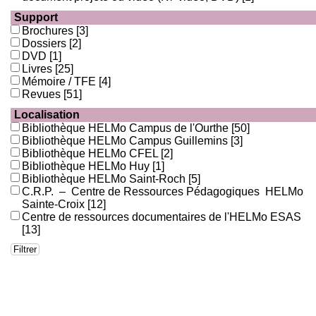
Support
Brochures
[3]
Dossiers
[2]
DVD
[1]
Livres
[25]
Mémoire / TFE
[4]
Revues
[51]
Localisation
Bibliothèque HELMo Campus de l'Ourthe
[50]
Bibliothèque HELMo Campus Guillemins
[3]
Bibliothèque HELMo CFEL
[2]
Bibliothèque HELMo Huy
[1]
Bibliothèque HELMo Saint-Roch
[5]
C.R.P. – Centre de Ressources Pédagogiques HELMo
Sainte-Croix
[12]
Centre de ressources documentaires de l'HELMo ESAS
[13]