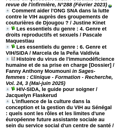
revue de l'infirmière, N°288 (Février 2023)
Comment aider l'ONG SNA dans la lutte
contre le VIH auprès des groupements de
couturières de Djougou ?
/ Justine Kinet
Les essentiels du genre : 4. Genre et
droits reproductifs et sexuels
/ Pascale
Maquestiau
Les essentiels du genre : 6. Genre et
VIH/SIDA
/ Marcela de la Peña Valdivia
Histoire du virus de l'immunodéficience
humaine et de sa prise en charge [Dossier]
/
Fanny Anthony Moumouni
in Sages-
femmes : Clinique - Formation - Recherche,
Vol. 24, 3 (Mai-juin 2025)
HIV-SIDA, le guide pour soigner
/
Jacquelyn Flaskerud
L'influence de la culture dans la
conception et la gestion du VIH au Sénégal
: quels sont les rôles et les limites d'une
éuropéenne future assistante sociale au
sein du service social d'un centre de santé
/