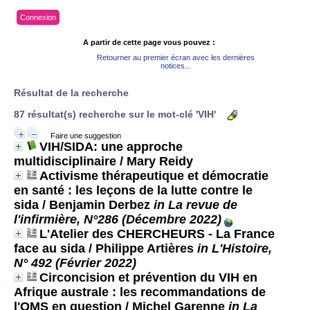
Connexion
A partir de cette page vous pouvez :
Retourner au premier écran avec les dernières
notices...
Résultat de la recherche
87 résultat(s) recherche sur le mot-clé 'VIH'
Faire une suggestion
VIH/SIDA: une approche
multidisciplinaire
/ Mary Reidy
Activisme thérapeutique et démocratie
en santé : les leçons de la lutte contre le
sida
/ Benjamin Derbez
in La revue de
l'infirmière, N°286 (Décembre 2022)
L'Atelier des CHERCHEURS - La France
face au sida
/ Philippe Artières
in L'Histoire,
N° 492 (Février 2022)
Circoncision et prévention du VIH en
Afrique australe : les recommandations de
l'OMS en question
/ Michel Garenne
in La