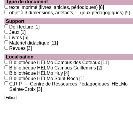
Type de document
texte imprimé (livres, articles, périodiques)
[8]
objet à 3 dimensions, artefacts, ... (jeux pédagogiques)
[5]
Support
Défi lecture
[1]
Jeux
[1]
Livres
[5]
Matériel didactique
[11]
Revues
[3]
Localisation
Bibliothèque HELMo Campus des Coteaux
[11]
Bibliothèque HELMo Campus Guillemins
[2]
Bibliothèque HELMo Huy
[4]
Bibliothèque HELMo Saint-Roch
[1]
C.R.P. – Centre de Ressources Pédagogiques HELMo
Sainte-Croix
[3]