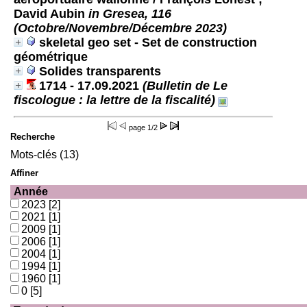
David Aubin
in Gresea, 116
(Octobre/Novembre/Décembre 2023)
skeletal geo set - Set de construction
géométrique
Solides transparents
1714 - 17.09.2021
(Bulletin de Le
fiscologue : la lettre de la fiscalité)
page
1/2
Recherche
Mots-clés (13)
Affiner
Année
2023
[2]
2021
[1]
2009
[1]
2006
[1]
2004
[1]
1994
[1]
1960
[1]
0
[5]