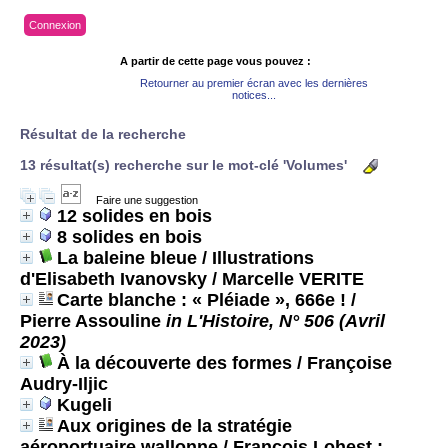
Connexion
A partir de cette page vous pouvez :
Retourner au premier écran avec les dernières
notices...
Résultat de la recherche
13 résultat(s) recherche sur le mot-clé 'Volumes'
Faire une suggestion
12 solides en bois
8 solides en bois
La baleine bleue / Illustrations
d'Elisabeth Ivanovsky
/ Marcelle VERITE
Carte blanche : « Pléiade », 666e !
/
Pierre Assouline
in L'Histoire, N° 506 (Avril
2023)
À la découverte des formes
/ Françoise
Audry-Iljic
Kugeli
Aux origines de la stratégie
aéroportuaire wallonne
/ François Lohest ;