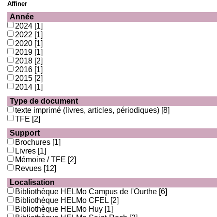
Affiner
Année
2024
[1]
2022
[1]
2020
[1]
2019
[1]
2018
[2]
2016
[1]
2015
[2]
2014
[1]
Type de document
texte imprimé (livres, articles, périodiques)
[8]
TFE
[2]
Support
Brochures
[1]
Livres
[1]
Mémoire / TFE
[2]
Revues
[12]
Localisation
Bibliothèque HELMo Campus de l'Ourthe
[6]
Bibliothèque HELMo CFEL
[2]
Bibliothèque HELMo Huy
[1]