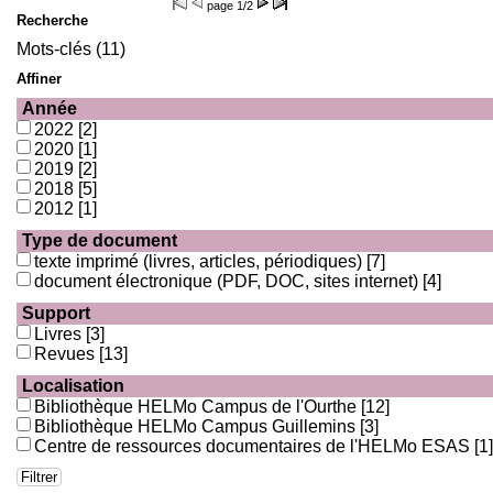
page
1/2
Recherche
Mots-clés (11)
Affiner
Année
2022
[2]
2020
[1]
2019
[2]
2018
[5]
2012
[1]
Type de document
texte imprimé (livres, articles, périodiques)
[7]
document électronique (PDF, DOC, sites internet)
[4]
Support
Livres
[3]
Revues
[13]
Localisation
Bibliothèque HELMo Campus de l'Ourthe
[12]
Bibliothèque HELMo Campus Guillemins
[3]
Centre de ressources documentaires de l'HELMo ESAS
[1]