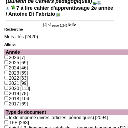
(Bulletin de Cahiers pédagogiques)
7 à lire cahier d'apprentissage 2e année
/ Antoine Di Fabrizio
page
1/242
Recherche
Mots-clés (2420)
Affiner
Année
2026
[7]
2025
[69]
2024
[46]
2023
[69]
2022
[63]
2021
[99]
2020
[113]
2019
[78]
2018
[104]
2017
[69]
Type de document
texte imprimé (livres, articles, périodiques)
[2094]
TFE
[263]
objet à 3 dimensions, artefacts, ... (jeux pédagogiques)
[21]