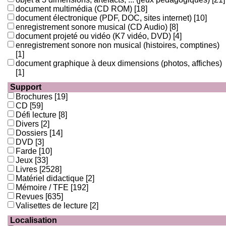
document multimédia (CD ROM)
[18]
document électronique (PDF, DOC, sites internet)
[10]
enregistrement sonore musical (CD Audio)
[8]
document projeté ou vidéo (K7 vidéo, DVD)
[4]
enregistrement sonore non musical (histoires, comptines)
[1]
document graphique à deux dimensions (photos, affiches)
[1]
Support
Brochures
[19]
CD
[59]
Défi lecture
[8]
Divers
[2]
Dossiers
[14]
DVD
[3]
Farde
[10]
Jeux
[33]
Livres
[2528]
Matériel didactique
[2]
Mémoire / TFE
[192]
Revues
[635]
Valisettes de lecture
[2]
Localisation