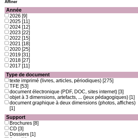
Affiner
Année
2026
[9]
2025
[11]
2024
[12]
2023
[22]
2022
[15]
2021
[18]
2020
[25]
2019
[31]
2018
[27]
2017
[11]
Type de document
texte imprimé (livres, articles, périodiques)
[275]
TFE
[53]
document électronique (PDF, DOC, sites internet)
[3]
objet à 3 dimensions, artefacts, ... (jeux pédagogiques)
[1]
document graphique à deux dimensions (photos, affiches)
[1]
Support
Brochures
[8]
CD
[3]
Dossiers
[1]