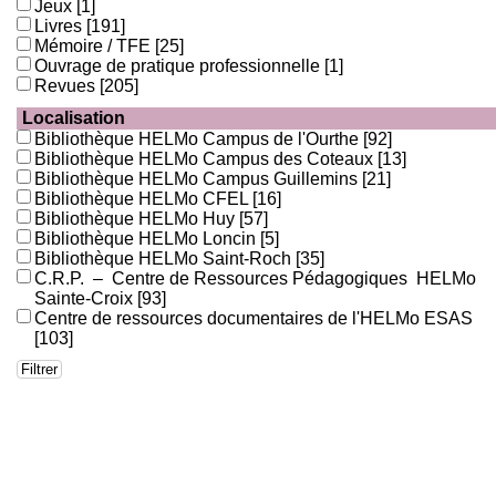
Jeux
[1]
Livres
[191]
Mémoire / TFE
[25]
Ouvrage de pratique professionnelle
[1]
Revues
[205]
Localisation
Bibliothèque HELMo Campus de l'Ourthe
[92]
Bibliothèque HELMo Campus des Coteaux
[13]
Bibliothèque HELMo Campus Guillemins
[21]
Bibliothèque HELMo CFEL
[16]
Bibliothèque HELMo Huy
[57]
Bibliothèque HELMo Loncin
[5]
Bibliothèque HELMo Saint-Roch
[35]
C.R.P. – Centre de Ressources Pédagogiques HELMo
Sainte-Croix
[93]
Centre de ressources documentaires de l'HELMo ESAS
[103]