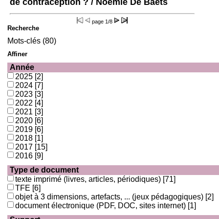
de contraception ?
/ Noémie De Baets
page
1/8
Recherche
Mots-clés (80)
Affiner
Année
2025
[2]
2024
[7]
2023
[3]
2022
[4]
2021
[3]
2020
[6]
2019
[6]
2018
[1]
2017
[15]
2016
[9]
Type de document
texte imprimé (livres, articles, périodiques)
[71]
TFE
[6]
objet à 3 dimensions, artefacts, ... (jeux pédagogiques)
[2]
document électronique (PDF, DOC, sites internet)
[1]