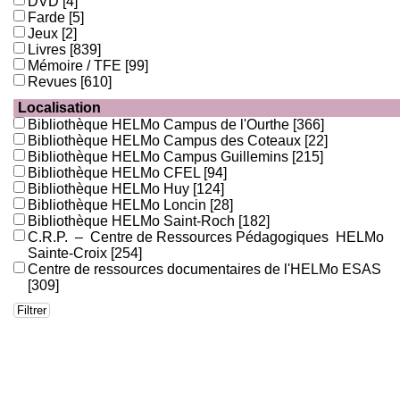
DVD
[4]
Farde
[5]
Jeux
[2]
Livres
[839]
Mémoire / TFE
[99]
Revues
[610]
Localisation
Bibliothèque HELMo Campus de l'Ourthe
[366]
Bibliothèque HELMo Campus des Coteaux
[22]
Bibliothèque HELMo Campus Guillemins
[215]
Bibliothèque HELMo CFEL
[94]
Bibliothèque HELMo Huy
[124]
Bibliothèque HELMo Loncin
[28]
Bibliothèque HELMo Saint-Roch
[182]
C.R.P. – Centre de Ressources Pédagogiques HELMo
Sainte-Croix
[254]
Centre de ressources documentaires de l'HELMo ESAS
[309]