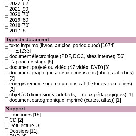
2022
[62]
2021
[99]
2020
[70]
2019
[80]
2018
[70]
2017
[61]
Type de document
texte imprimé (livres, articles, périodiques)
[1074]
TFE
[233]
document électronique (PDF, DOC, sites internet)
[56]
Rapport de stage
[6]
document projeté ou vidéo (K7 vidéo, DVD)
[3]
document graphique à deux dimensions (photos, affiches)
[2]
enregistrement sonore non musical (histoires, comptines)
[2]
objet à 3 dimensions, artefacts, ... (jeux pédagogiques)
[1]
document cartographique imprimé (cartes, atlas))
[1]
Support
Brochures
[19]
CD
[2]
Défi lecture
[3]
Dossiers
[11]