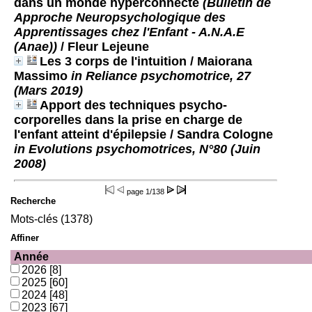
dans un monde hyperconnecté
(Bulletin de
Approche Neuropsychologique des
Apprentissages chez l'Enfant - A.N.A.E
(Anae))
/ Fleur Lejeune
Les 3 corps de l'intuition
/ Maiorana
Massimo
in Reliance psychomotrice, 27
(Mars 2019)
Apport des techniques psycho-
corporelles dans la prise en charge de
l'enfant atteint d'épilepsie
/ Sandra Cologne
in Evolutions psychomotrices, N°80 (Juin
2008)
page
1/138
Recherche
Mots-clés (1378)
Affiner
Année
2026
[8]
2025
[60]
2024
[48]
2023
[67]