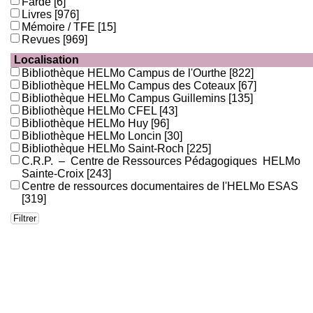
Farde
[6]
Livres
[976]
Mémoire / TFE
[15]
Revues
[969]
Localisation
Bibliothèque HELMo Campus de l'Ourthe
[822]
Bibliothèque HELMo Campus des Coteaux
[67]
Bibliothèque HELMo Campus Guillemins
[135]
Bibliothèque HELMo CFEL
[43]
Bibliothèque HELMo Huy
[96]
Bibliothèque HELMo Loncin
[30]
Bibliothèque HELMo Saint-Roch
[225]
C.R.P. – Centre de Ressources Pédagogiques HELMo
Sainte-Croix
[243]
Centre de ressources documentaires de l'HELMo ESAS
[319]