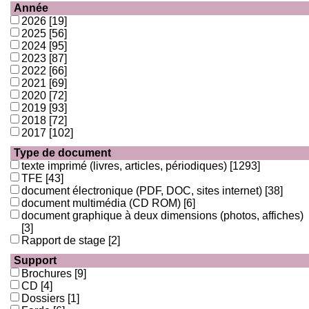
Année
2026
[19]
2025
[56]
2024
[95]
2023
[87]
2022
[66]
2021
[69]
2020
[72]
2019
[93]
2018
[72]
2017
[102]
Type de document
texte imprimé (livres, articles, périodiques)
[1293]
TFE
[43]
document électronique (PDF, DOC, sites internet)
[38]
document multimédia (CD ROM)
[6]
document graphique à deux dimensions (photos, affiches)
[3]
Rapport de stage
[2]
Support
Brochures
[9]
CD
[4]
Dossiers
[1]