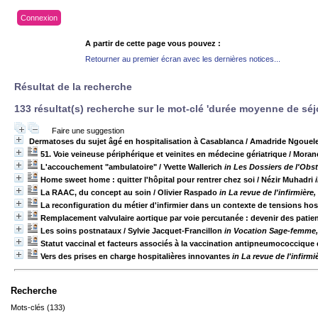
Connexion
A partir de cette page vous pouvez :
Retourner au premier écran avec les dernières notices...
Résultat de la recherche
133 résultat(s) recherche sur le mot-clé 'durée moyenne de séj
Faire une suggestion
Dermatoses du sujet âgé en hospitalisation à Casablanca
/ Amadride Ngouel
51. Voie veineuse périphérique et veinites en médecine gériatrique
/ Moran
L'accouchement "ambulatoire"
/ Yvette Wallerich
in Les Dossiers de l'Obsté
Home sweet home : quitter l'hôpital pour rentrer chez soi
/ Nézir Muhadri
La RAAC, du concept au soin
/ Olivier Raspado
in La revue de l'infirmière
La reconfiguration du métier d'infirmier dans un contexte de tensions hospi
Remplacement valvulaire aortique par voie percutanée : devenir des pati
Les soins postnataux
/ Sylvie Jacquet-Francillon
in Vocation Sage-femme, 
Statut vaccinal et facteurs associés à la vaccination antipneumococcique 
Vers des prises en charge hospitalières innovantes
in La revue de l'infirm
Recherche
Mots-clés (133)