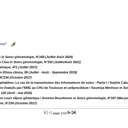
our'
e
in Soins gérontologie, N°168 (Juillet-Août 2024)
e Clua
in Soins gérontologie, N°150 (Juillet/Août 2021)
trique, 471 (Juillet 2017)
in Ethica clinica, 95 (Juillet - Août - Septembre 2019)
, N°234 (Octobre 2017)
talières. Le cas de la transmission des informations de soins - Partie I
/ Sophie Cab
ents évalués par l'EMG au CHU de Toulouse en préprocédure
/ Soumiya Menhour
in So
120 (Avril - mai 2016)
en court séjour gériatrique
/ Antoine Bourderont
in Soins gérontologie, N°167 (Mai-ju
ière, N°234 (Octobre 2017)
page
1/14