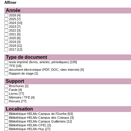
Affiner
Année
2026
[4]
2025
[7]
2024
[10]
2023
[7]
2022
[3]
2021
[5]
2020
[6]
2019
[3]
2018
[11]
2017
[12]
Type de document
texte imprimé (livres, articles, périodiques)
[109]
TFE
[18]
document électronique (PDF, DOC, sites internet)
[5]
Rapport de stage
[1]
Support
Brochures
[2]
Farde
[4]
Livres
[77]
Mémoire / TFE
[4]
Revues
[77]
Localisation
Bibliothèque HELMo Campus de l'Ourthe
[63]
Bibliothèque HELMo Campus des Coteaux
[3]
Bibliothèque HELMo Campus Guillemins
[12]
Bibliothèque HELMo CFEL
[2]
Bibliothèque HELMo Huy
[27]