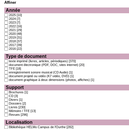
Affiner
Année
2025
[10]
2024
[7]
2023
[7]
2022
[16]
2021
[29]
2020
[48]
2019
[31]
2018
[37]
2017
[39]
2016
[22]
Type de document
texte imprimé (livres, articles, périodiques)
[370]
document électronique (PDF, DOC, sites internet)
[20]
TFE
[18]
enregistrement sonore musical (CD Audio)
[1]
document projeté ou vidéo (K7 vidéo, DVD)
[1]
document graphique à deux dimensions (photos, affiches)
[1]
Support
Brochures
[1]
CD
[3]
Divers
[1]
Dossiers
[2]
Livres
[230]
Mémoire / TFE
[13]
Revues
[296]
Localisation
Bibliothèque HELMo Campus de l'Ourthe
[282]