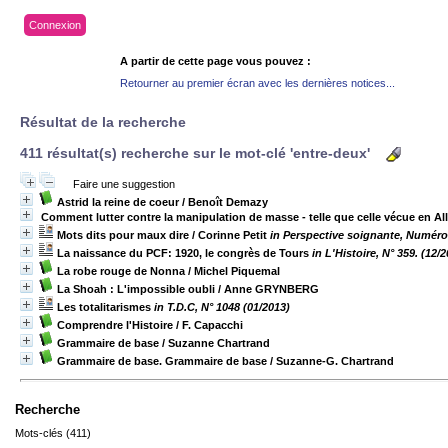
Connexion
A partir de cette page vous pouvez :
Retourner au premier écran avec les dernières notices...
Résultat de la recherche
411 résultat(s) recherche sur le mot-clé 'entre-deux'
Faire une suggestion
Astrid la reine de coeur
/ Benoît Demazy
Comment lutter contre la manipulation de masse - telle que celle vécue en All
Mots dits pour maux dire
/ Corinne Petit
in Perspective soignante, Numéro
La naissance du PCF: 1920, le congrès de Tours
in L'Histoire, N° 359. (12/
La robe rouge de Nonna
/ Michel Piquemal
La Shoah : L'impossible oubli
/ Anne GRYNBERG
Les totalitarismes
in T.D.C, N° 1048 (01/2013)
Comprendre l'Histoire
/ F. Capacchi
Grammaire de base
/ Suzanne Chartrand
Grammaire de base. Grammaire de base
/ Suzanne-G. Chartrand
Recherche
Mots-clés (411)