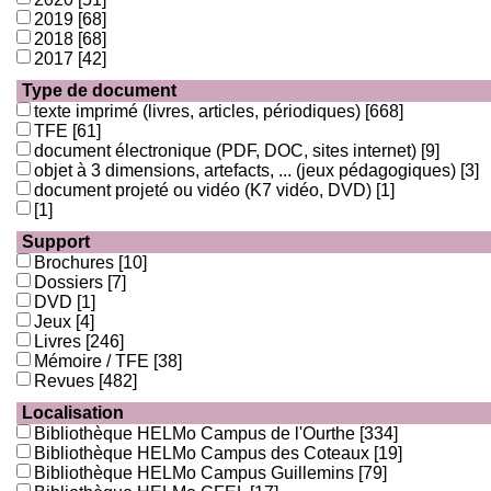
2019
[68]
2018
[68]
2017
[42]
Type de document
texte imprimé (livres, articles, périodiques)
[668]
TFE
[61]
document électronique (PDF, DOC, sites internet)
[9]
objet à 3 dimensions, artefacts, ... (jeux pédagogiques)
[3]
document projeté ou vidéo (K7 vidéo, DVD)
[1]
[1]
Support
Brochures
[10]
Dossiers
[7]
DVD
[1]
Jeux
[4]
Livres
[246]
Mémoire / TFE
[38]
Revues
[482]
Localisation
Bibliothèque HELMo Campus de l'Ourthe
[334]
Bibliothèque HELMo Campus des Coteaux
[19]
Bibliothèque HELMo Campus Guillemins
[79]