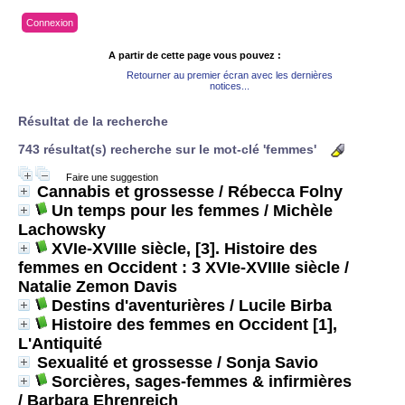
Connexion
A partir de cette page vous pouvez :
Retourner au premier écran avec les dernières
notices...
Résultat de la recherche
743 résultat(s) recherche sur le mot-clé 'femmes'
Faire une suggestion
Cannabis et grossesse
/ Rébecca Folny
Un temps pour les femmes
/ Michèle
Lachowsky
XVIe-XVIIIe siècle, [3]. Histoire des
femmes en Occident : 3 XVIe-XVIIIe siècle
/
Natalie Zemon Davis
Destins d'aventurières
/ Lucile Birba
Histoire des femmes en Occident [1],
L'Antiquité
Sexualité et grossesse
/ Sonja Savio
Sorcières, sages-femmes & infirmières
/ Barbara Ehrenreich