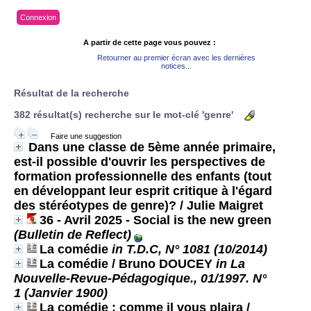
Connexion
A partir de cette page vous pouvez :
Retourner au premier écran avec les dernières
notices...
Résultat de la recherche
382 résultat(s) recherche sur le mot-clé 'genre'
Faire une suggestion
Dans une classe de 5ème année primaire,
est-il possible d'ouvrir les perspectives de
formation professionnelle des enfants (tout
en développant leur esprit critique à l'égard
des stéréotypes de genre)?
/ Julie Maigret
36 - Avril 2025 - Social is the new green
(Bulletin de Reflect)
La comédie
in T.D.C, N° 1081 (10/2014)
La comédie
/ Bruno DOUCEY
in La
Nouvelle-Revue-Pédagogique., 01/1997. N°
1 (Janvier 1900)
La comédie : comme il vous plaira
/