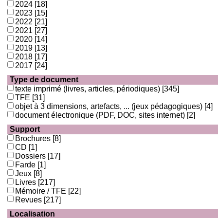
2024
[18]
2023
[15]
2022
[21]
2021
[27]
2020
[14]
2019
[13]
2018
[17]
2017
[24]
Type de document
texte imprimé (livres, articles, périodiques)
[345]
TFE
[31]
objet à 3 dimensions, artefacts, ... (jeux pédagogiques)
[4]
document électronique (PDF, DOC, sites internet)
[2]
Support
Brochures
[8]
CD
[1]
Dossiers
[17]
Farde
[1]
Jeux
[8]
Livres
[217]
Mémoire / TFE
[22]
Revues
[217]
Localisation