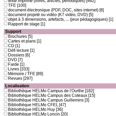
texte imprimé (livres, articles, périodiques)
[462]
TFE
[100]
document électronique (PDF, DOC, sites internet)
[8]
document projeté ou vidéo (K7 vidéo, DVD)
[5]
objet à 3 dimensions, artefacts, ... (jeux pédagogiques)
[1]
Rapport de stage
[1]
Support
Brochures
[5]
Cartes et plans
[1]
CD
[1]
Défi lecture
[1]
Dossiers
[6]
DVD
[7]
Farde
[1]
Livres
[333]
Mémoire / TFE
[89]
Revues
[297]
Localisation
Bibliothèque HELMo Campus de l'Ourthe
[182]
Bibliothèque HELMo Campus des Coteaux
[15]
Bibliothèque HELMo Campus Guillemins
[3]
Bibliothèque HELMo CFEL
[47]
Bibliothèque HELMo Huy
[36]
Bibliothèque HELMo Loncin
[20]