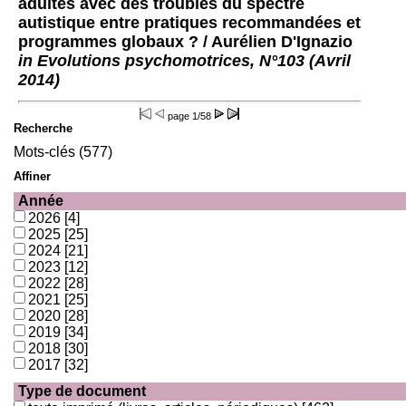
adultes avec des troubles du spectre
autistique entre pratiques recommandées et
programmes globaux ?
/ Aurélien D'Ignazio
in Evolutions psychomotrices, N°103 (Avril
2014)
page
1/58
Recherche
Mots-clés (577)
Affiner
Année
2026
[4]
2025
[25]
2024
[21]
2023
[12]
2022
[28]
2021
[25]
2020
[28]
2019
[34]
2018
[30]
2017
[32]
Type de document